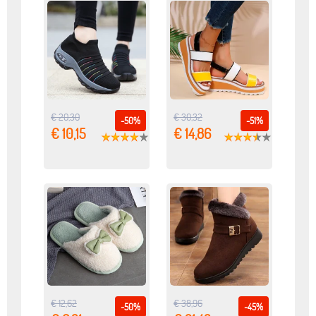
€ 20,30
€ 30,32
-50%
-51%
€ 10,15
€ 14,86
€ 12,62
€ 38,96
-50%
-45%