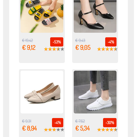
€ 19,42
€ 9,43
-53%
-4%
€ 9,12
€ 9,05
€ 9,31
€ 7,62
-4%
-30%
€ 8,94
€ 5,34