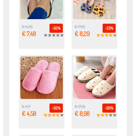
€ 14,96
€ 17,65
-50%
-53%
€ 7,48
€ 8,29
€ 9,17
€ 17,96
-50%
-50%
€ 4,58
€ 8,98