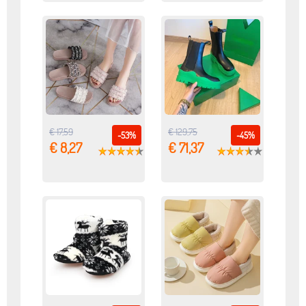
€ 17,59
€ 129,75
-53%
-45%
€ 8,27
€ 71,37