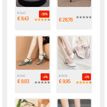
€ 13,47
-30%
€ 9,43
€ 28,76
€ 9,40
€ 10,36
-4%
-4%
€ 9,03
€ 9,95