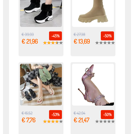
€ 39,93
€ 27,38
-45%
-50%
€ 21,96
€ 13,69
€ 16,52
€ 42,94
-53%
-50%
€ 7,76
€ 21,47