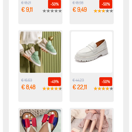
€ 18,21
€ 18,98
-50%
-50%
€ 9,11
€ 9,49
€ 16,63
€ 44,23
-49%
-50%
€ 8,48
€ 22,11