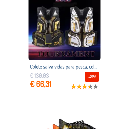
Colete salva vidas para pesca, colete com luz de cautela para salva vidas pesca ao ar livre colete de alto flutuação colete com muitos bolsos colete para pesca, novo, 2020
€ 130,03
-49%
€ 66,31