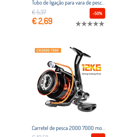
Tubo de ligação para vara de pesca, suporte branco de plástico para barco, caixa de pesca marinha, caixa de caiaque para barco e iate
€ 5,37
-50%
€ 2,69
Carretel de pesca 2000 7000 molinete de fiação 12kg max arraste metal balancim 5.2:1 relação de água salgada doce carpa baixo pesca enfrentar roda