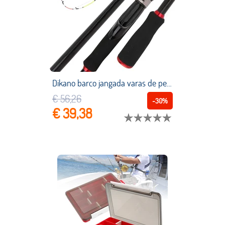
Dikano barco jangada varas de pesca haste fiação varas de pesca do oceano 1.3/1.5/1.8m dicas led ul carbono engrenagem de pesca acessórios
€ 56,26
-30%
€ 39,38