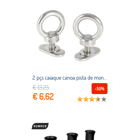
2 pçs caiaque canoa pista de montagem amarrar para baixo ilhós levantamento olho porcas remo peças equipamentos ao ar livre equipamento água esportes suprimentos
€ 13,25
-50%
€ 6,62