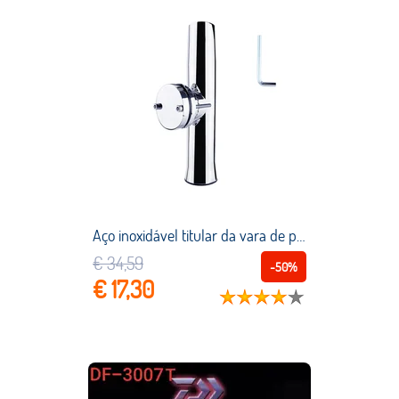
Aço inoxidável titular da vara de pesca ferroviário montado 360 graus ajustável destacável pólo rack ao ar livre caiaque suporte ferramentas acessórios
€ 34,59
-50%
€ 17,30