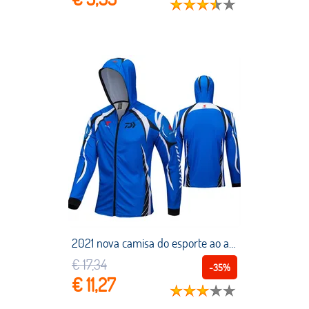
2021 nova camisa do esporte ao ar livre roupas camisas de pesca dos homens manga longa respirável secagem rápida casaco com capuz caminhadas roupas de pesca
€ 17,34
-35%
€ 11,27