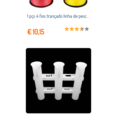
1 pçs 4 fios trançado linha de pesca multifilament 300m 500 1000 carpa pesca fio trançado japonês acessórios pesca pe linha
€ 10,15