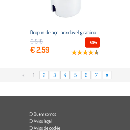
Drop in de aço inoxidável giratório gunnel haste titular adaptador de pólo de pesca embutido portátil barco do mar caiaque suporte esportes aquáticos
€ 5,18
-50%
€ 2,59
«
1
2
3
4
5
6
7
»
❍ Quem somos
❍ Aviso legal
❍ Aviso de cookie