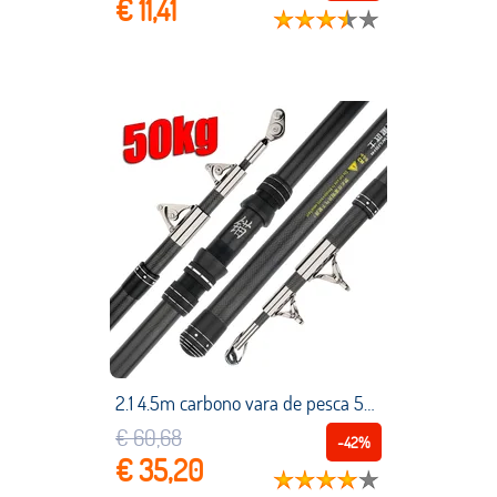
€ 11,41
2.1 4.5m carbono vara de pesca 50kg acima superhard longa distância jogando tiro vara telescópica barco de pesca de alta qualidade
€ 60,68
-42%
€ 35,20