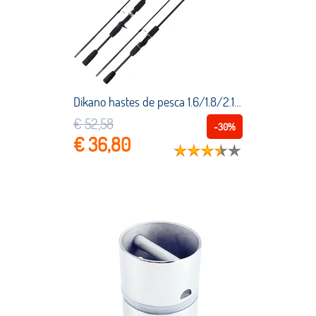
Dikano hastes de pesca 1.6/1.8/2.1m ultraleve arremesso haste de fundição fiação isca haste inverno verão pesca engrenagem
€ 52,58
-30%
€ 36,80