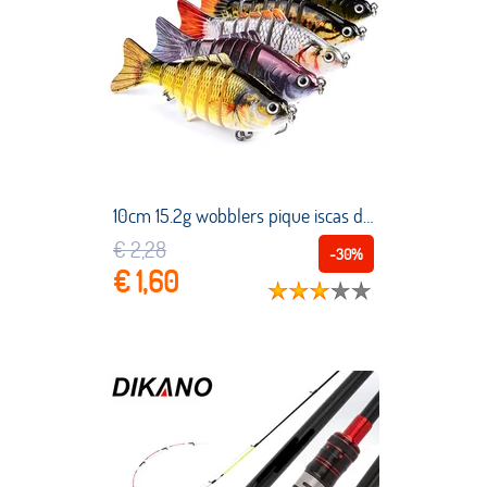
10cm 15.2g wobblers pique iscas de pesca artificial multi articulado seções artificial duro isca pesca pique pesca da carpa ferramentas
€ 2,28
-30%
€ 1,60