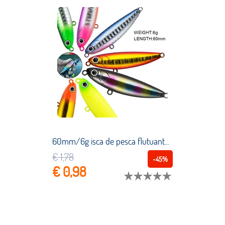
60mm/6g isca de pesca flutuante lápis isca topwater artificial duro isca de água doce água salgada carpa equipamento de pesca acessórios
€ 1,78
-45%
€ 0,98