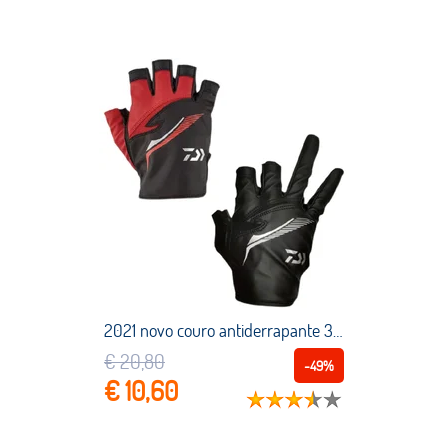
2021 novo couro antiderrapante 3 luvas de pesca meio dedo esportes ao ar livre acampamento caminhadas ciclismo pesca desgastar resistente luvas
€ 20,80
-49%
€ 10,60