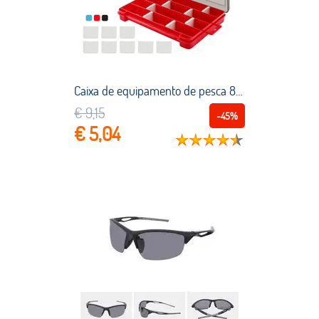
Caixa de equipamento de pesca 8 divisores removíveis isca de pesca gancho acessórios caixa de armazenamento de plástico à prova dwaterproof água caso organizador
€ 9,15
-45%
€ 5,04