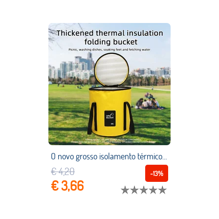
O novo grosso isolamento térmico dobrável balde de pesca à prova dwaterproof água conveniente caixa de pesca doméstico pé balde imersão
€ 4,20
-13%
€ 3,66