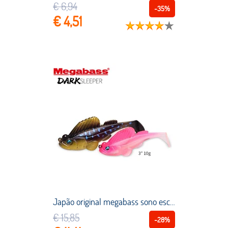
€ 6,94
-35%
€ 4,51
Japão original megabass sono escuro suave isca pacote chumbo t tail poleiro mar baixo peixe mandarim 76mm10g afundando isca de pesca
€ 15,85
-28%