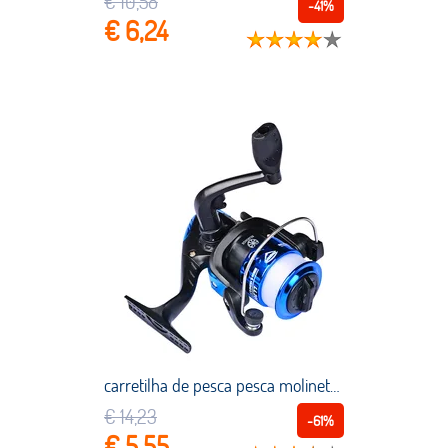
€ 10,58
-41%
€ 6,24
carretilha de pesca pesca molinete de pesca pesca equipamentos carretilha Carretel de pesca 5.2:1 carretel de pesca 200 max arraste 3kg molinete para a pesca de alta velocidade metal água doce carpa spinningwheel pesca
€ 14,23
-61%
€ 5,55