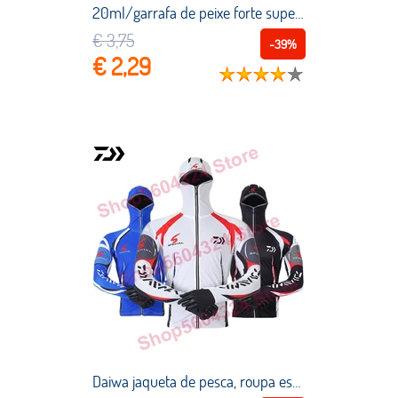
20ml/garrafa de peixe forte super do perfume do camarão atrativo do girador do perfume da pesca aromas do óleo do sabor para iscas artificiais da pesca
€ 3,75
-39%
€ 2,29
Daiwa jaqueta de pesca, roupa esportiva de secagem rápida para proteção do sol, pescoço, anti uv para pesca e capuz