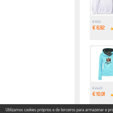
€ 11,53
€ 6,92
€ 24,23
€ 10,91
Utilizamos cookies próprios e de terceiros para armazenar e p