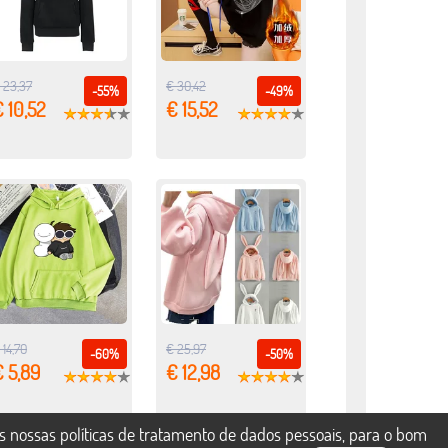
 23,37
€ 30,42
-55%
-49%
 10,52
€ 15,52
 14,70
€ 25,97
-60%
-50%
 5,89
€ 12,98
s nossas políticas de tratamento de dados pessoais, para o bom