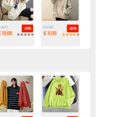
 39,77
€ 27,69
-50%
-60%
 19,88
€ 11,08