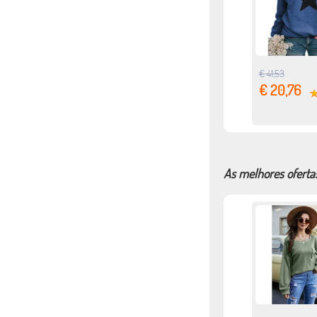
€ 41,53
€ 20,76
As melhores oferta