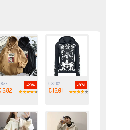
 8,53
€ 32,02
-20%
-50%
€ 6,82
€ 16,01