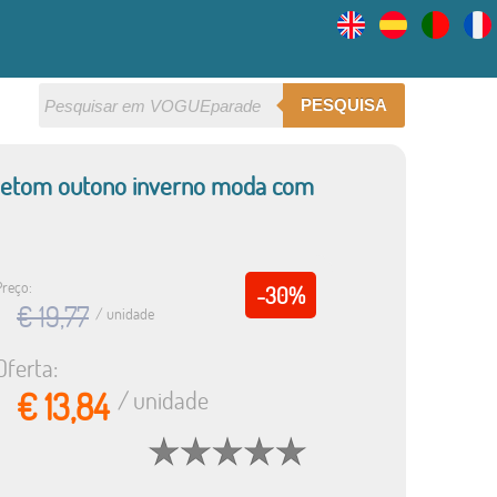
PESQUISA
oletom outono inverno moda com
Preço:
-30%
€ 19,77
/ unidade
Oferta:
€ 13,84
/ unidade