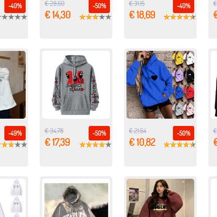
€ 28,60
€ 31,15
€
-40%
-50%
-40%
€ 14,30
€ 18,69
€
€ 34,78
€ 21,64
€
-49%
-50%
-50%
€ 17,39
€ 10,82
€