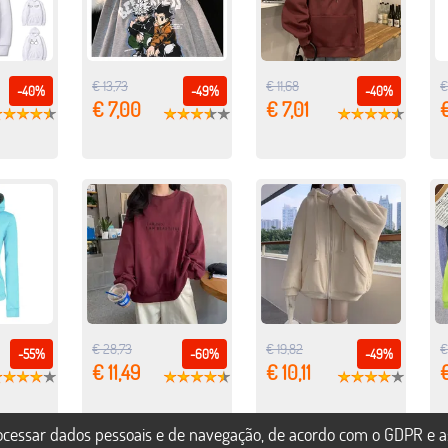
€ 13,73
€ 11,68
€
-40%
-49%
-40%
€ 7,00
€ 7,01
€
€ 28,73
€ 19,82
€
-55%
-60%
-49%
€ 11,49
€ 10,11
€
rocessar dados pessoais e de navegação, de acordo com o GDPR e a