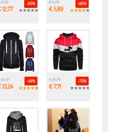
 31,93
€ 14,70
-60%
-60%
 12,77
€ 5,89
 25,97
€ 25,70
-49%
-70%
 13,24
€ 7,71