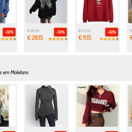
€ 56,30
€ 22,30
€
-50%
-50%
-50%
€ 28,15
€ 11,15
€
s em Moletons