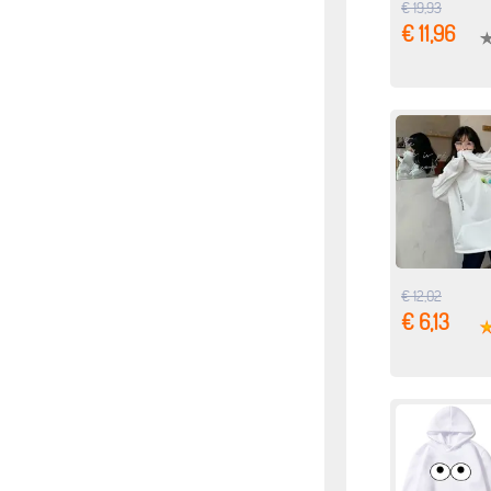
€ 19,93
€ 11,96
€ 12,02
€ 6,13