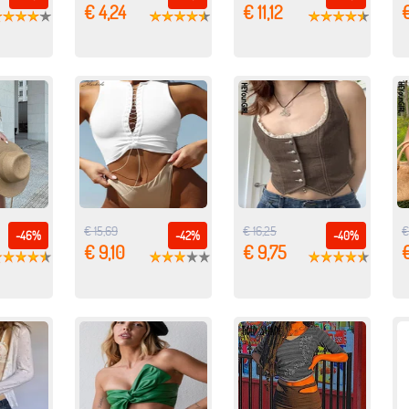
€ 4,24
€ 11,12
€ 15,69
€ 16,25
€
-46%
-42%
-40%
€ 9,10
€ 9,75
€