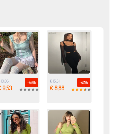
 19,06
€ 15,31
-50%
-42%
 9,53
€ 8,88