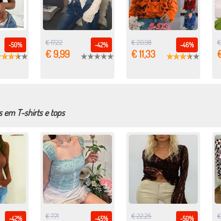
€ 17,22
€ 20,98
€
-50%
-42%
-46%
€ 9,99
€ 11,33
€
 em T-shirts e tops
€ 7,71
€ 22,25
€
-42%
-45%
-50%