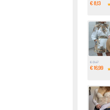
€ 8,13
€ 31,47
€ 16,99