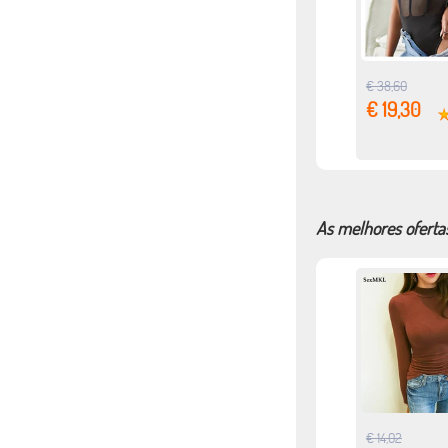
€ 38,60
€ 19,30
As melhores ofertas
€ 14,02