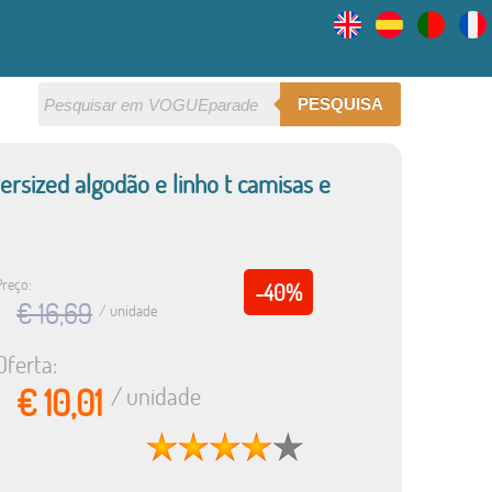
PESQUISA
rsized algodão e linho t camisas e
Preço:
-40%
€ 16,69
/ unidade
Oferta:
€ 10,01
/ unidade