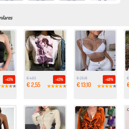
milares
€ 4,63
€ 25,18
€
-45%
-45%
-48%
€ 2,55
€ 13,10
€