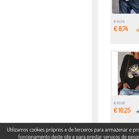
€ 14,56
€ 8,74
€ 18,98
€ 10,25
Utilizamos cookies próprios e de terceiros para armazenar e p
funcionamento deste site e para prestar serviços de pesq