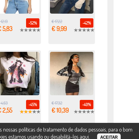
 12,13
€ 17,22
-52%
-42%
 5,83
€ 9,99
 4,63
€ 17,32
-45%
-40%
 2,55
€ 10,39
s nossas políticas de tratamento de dados pessoais, para o bom
okies estamos usando ou desabilitá-los
aqui
.
ACEITAR