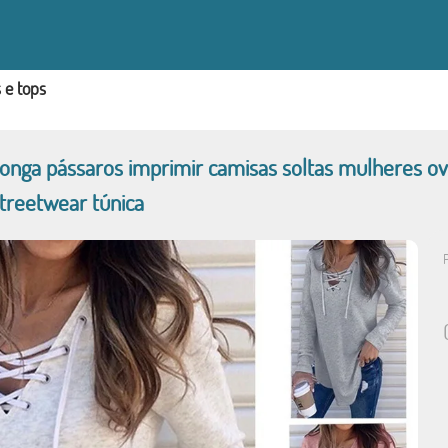
s e tops
onga pássaros imprimir camisas soltas mulheres ove
streetwear túnica