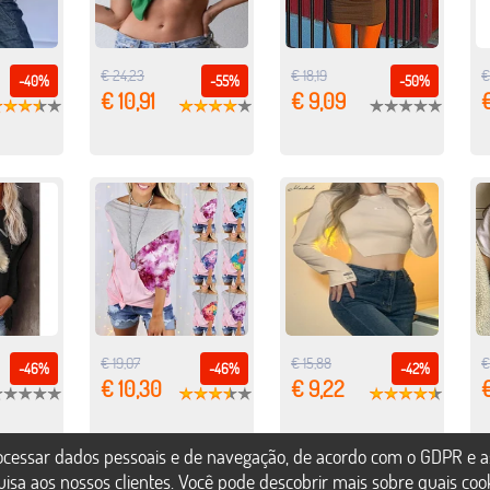
€ 24,23
€ 18,19
€
-40%
-55%
-50%
€ 10,91
€ 9,09
€
€ 19,07
€ 15,88
€
-46%
-46%
-42%
€ 10,30
€ 9,22
€
rocessar dados pessoais e de navegação, de acordo com o GDPR e a
uisa aos nossos clientes. Você pode descobrir mais sobre quais co