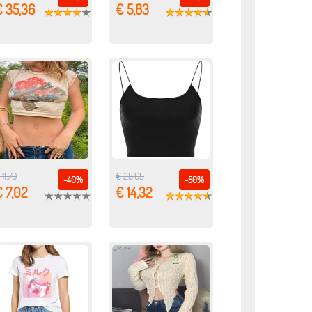
€ 35,36
€ 5,83
 11,70
€ 28,65
-40%
-50%
 7,02
€ 14,32