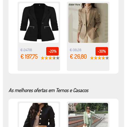
€ 247,18
€ 38,28
-20%
-30%
€ 197,75
€ 26,80
As melhores ofertas em Ternos e Casacos