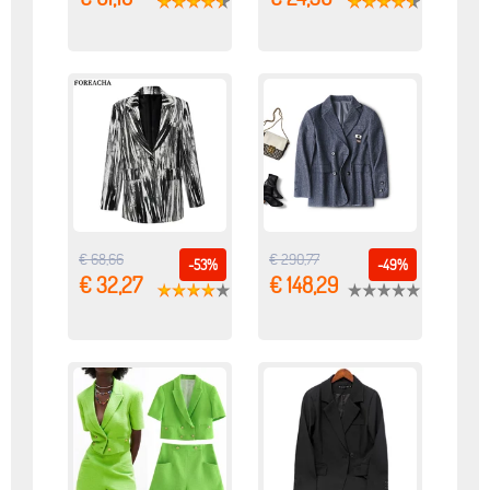
€ 68,66
€ 290,77
-53%
-49%
€ 32,27
€ 148,29