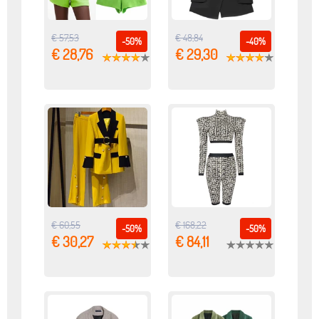
€ 57,53
€ 48,84
-50%
-40%
€ 28,76
€ 29,30
€ 60,55
€ 168,22
-50%
-50%
€ 30,27
€ 84,11