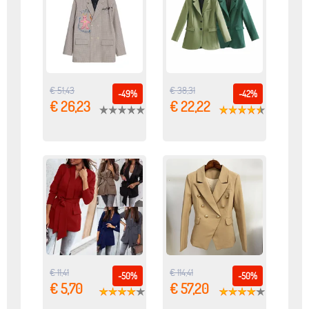
€ 51,43
€ 38,31
-49%
-42%
€ 26,23
€ 22,22
€ 11,41
€ 114,41
-50%
-50%
€ 5,70
€ 57,20