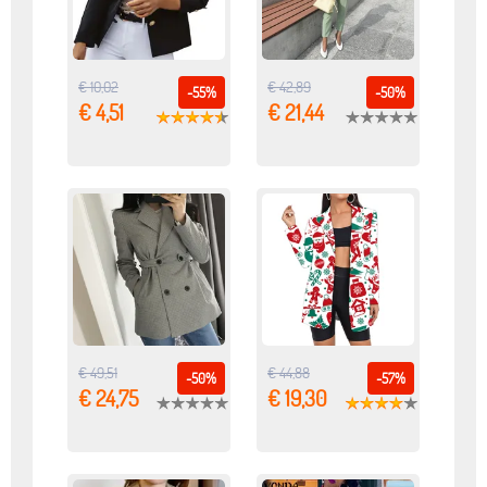
€ 10,02
€ 42,89
-55%
-50%
€ 4,51
€ 21,44
€ 49,51
€ 44,88
-50%
-57%
€ 24,75
€ 19,30