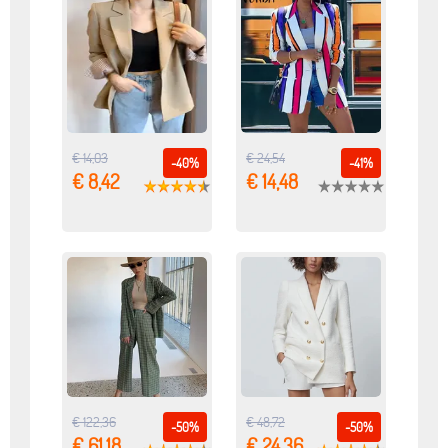
€ 14,03
€ 24,54
-40%
-41%
€ 8,42
€ 14,48
€ 122,36
€ 48,72
-50%
-50%
€ 61,18
€ 24,36