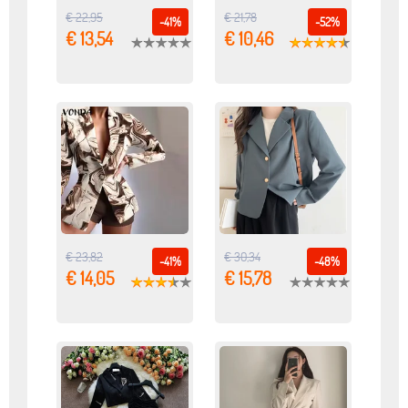
€ 22,95
€ 21,78
-41%
-52%
€ 13,54
€ 10,46
€ 23,82
€ 30,34
-41%
-48%
€ 14,05
€ 15,78