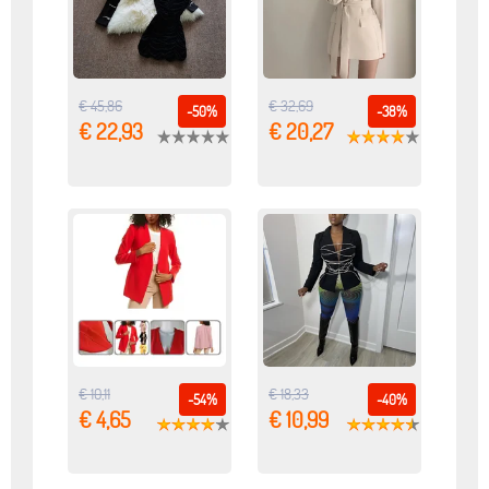
€ 45,86
€ 32,69
-50%
-38%
€ 22,93
€ 20,27
€ 10,11
€ 18,33
-54%
-40%
€ 4,65
€ 10,99