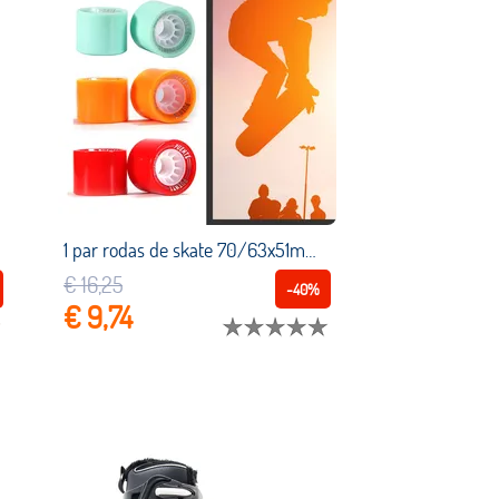
1 par rodas de skate 70/63x51mm durável super cruiser rodas rolo para longboard skate placa dança skate acessórios
€ 16,25
-40%
€ 9,74