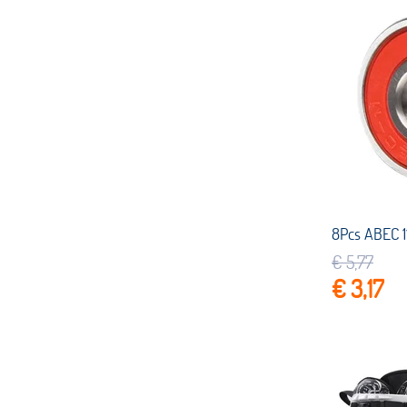
€ 5,77
€ 3,17