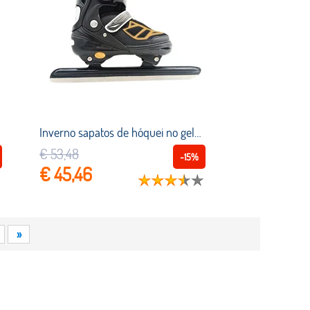
Inverno sapatos de hóquei no gelo adulto criança patins de gelo profissional bola lâmina faca hóquei no gelo sapatos patins de gelo real crianças
€ 53,48
-15%
€ 45,46
»