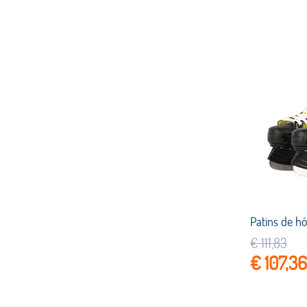
€ 111,83
€ 107,36