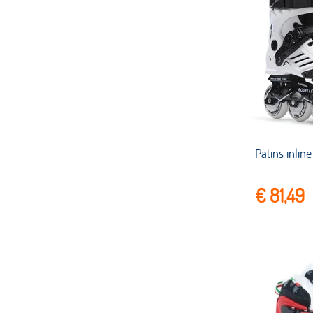
€ 81,49