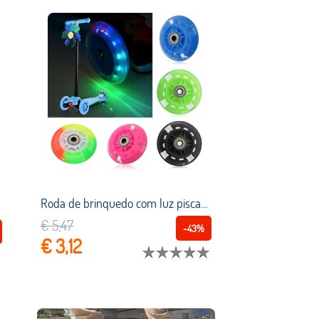
Roda de brinquedo com luz piscante para criança, roda silenciosa para micro scooter, carro de skate, longboarding, roupa de roupa, acessórios
€ 5,47
-43%
€ 3,12