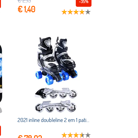
€ 2,15
-35%
€ 1,40
2021 inline doubleline 2 em 1 patins crianças patins de rolo da sapatilha ao ar livre patins sapatas do esporte