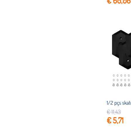
€ 60,08
€ 11,43
€ 5,71