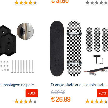
€ 31,00
1/2 pçs skate montagem na parede longboard armazenamento exibir suportes paredes cabide rack para sala de estar quarto placa skate parte
Crianças skate audlts duplo skate rocker 80cm meninos meninas longboard compl
€ 60,68
-50%
-57%
€ 26,09