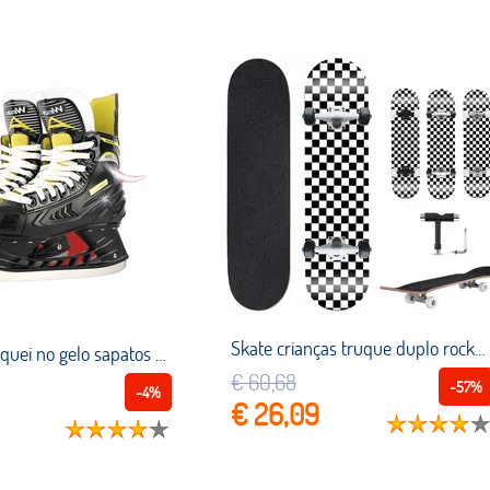
Skate crianças truque duplo rocker kick côncavo placa de skate completa mini cruiser longboard scooter
Patins de hóquei no gelo sapatos profissional lâmina de patinação no gelo sapato térmico engrossar lâmina aço carbono adulto adolescentes crianças
€ 60,68
-57%
-4%
€ 26,09