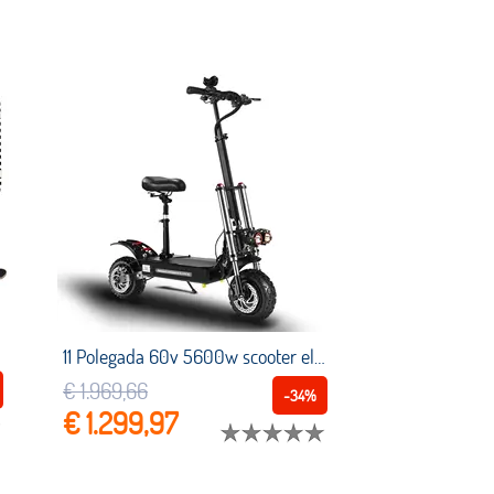
11 Polegada 60v 5600w scooter elétrico dobrável e scooter duplo motocicleta elétrica 60 85km/h longboard para boyueda s3
€ 1.969,66
-34%
€ 1.299,97