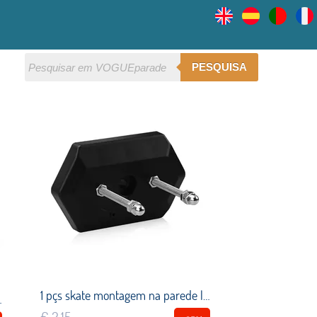
PESQUISA
1 pçs skate montagem na parede longboard armazenamento expositores paredes cabide rack de montagem mais rápida skate gancho de parede preto
eta elétrica kickboard para adulto