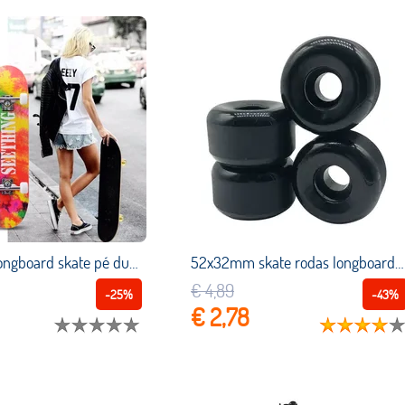
1 Polegada longboard skate pé duplo, legal e elegante, skate padrão para meninos, meninas, adolescentes e iniciantes
52x32mm skate rodas longboards rolamentos profissionais longboards skate rodas skate acessórios
€ 4,89
-25%
-43%
€ 2,78