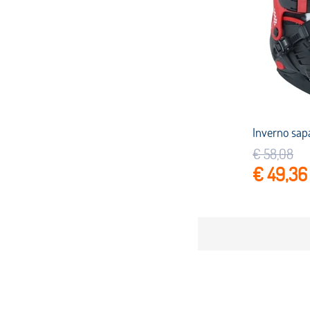
€ 58,08
€ 49,36