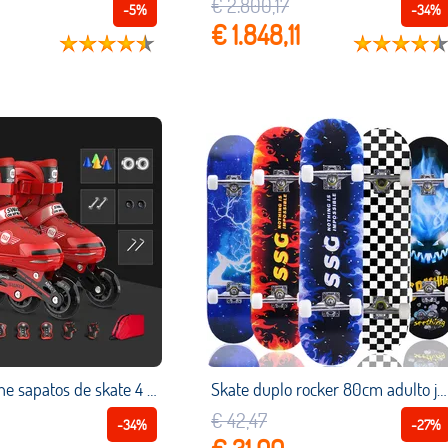
€ 2.800,17
-5%
-34%
€ 1.848,11
Crianças inline sapatos de skate 4 rodas patins sapatos piscando roda com engrenagem protetora para criança presente da menina esportes ao ar livre
Skate duplo rocker 80cm adulto jovem longboard completa adolescentes skate bordo deck com rolamentos rodas
€ 42,47
-34%
-27%