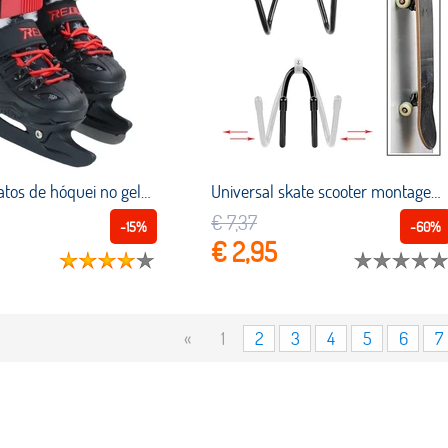
Inverno sapatos de hóquei no gelo adulto crianças patins de gelo quente bola faca hóquei no gelo sapatos patins de gelo com lâmina de gelo para iniciantes
Universal skate scooter montagem na parede gancho skate display flexível cabide de parede garagem longboard armazenamento rack exibição
€ 7,37
-15%
-60%
€ 2,95
«
1
2
3
4
5
6
7