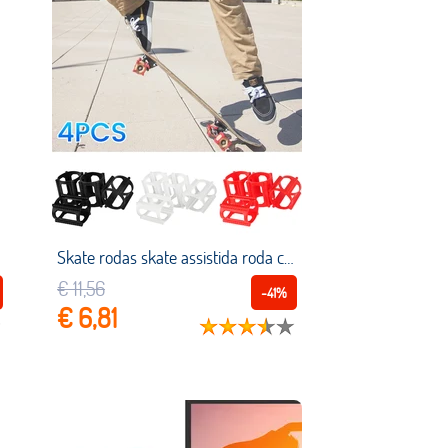
a boyueda s3
Skate rodas skate assistida roda capa skater trainer silicone skate praticando e aprendendo truques de skate mais rápido
€ 11,56
-41%
€ 6,81