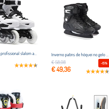
Patins inline profissional slalom adulto sapatos de patinação do rolo de borracha do plutônio para o adulto 4 rodas patins profissionais
Inverno patins de hóquei no gelo adulto patins bola faca hóquei sapatos patines patinação no gelo real com lâmina gelo à prova dwaterproof água confortável
€ 58,08
-15%
€ 49,36