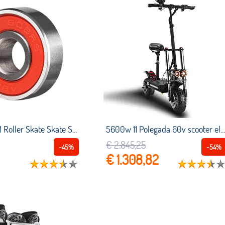
8Pcs ABEC 11 Roller Skate Skate Scooter de Roda Rolamentos de Alta Velocidade Rolamentos de Patins de Rolamento Rolamentos de Skate
5600w 11 Polegada 60v scooter elétrico dobrável e scooter duplo motocicleta elétrica 60 85km/h longboard par
€ 2.845,25
-45%
-54%
€ 1.308,82