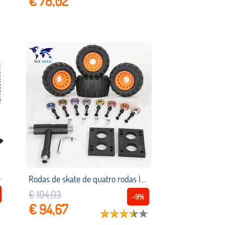
€ 78,02
eta adolescentes skate bordo deck
Rodas de skate de quatro rodas longboard placa de dança estrada whee lbrush rua fora de estrada deriva placa de absorção de choque roda
€ 104,03
-9%
€ 94,67