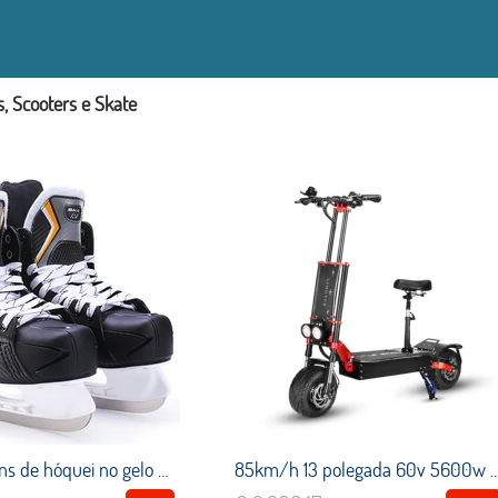
s, Scooters e Skate
Inverno patins de hóquei no gelo adulto patins de gelo profissional bola faca hóquei sapatos real patinação no gelo patines
85km/h 13 polegada 60v 5600w scooter elétrico dobrável e scooter duplo motocicl