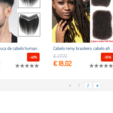
Fraschat peruca de cabelo humano para homens, peruca curta e lisa frontal brasileira de cabelo não remy, fita de fixação para homens natural
Cabelo remy brasileiro, cabelo afro encaracolado, em massa, cabelo humano para trança, dreads1, pacote com 50 g/pc, cor natural, tranças sem trama
€ 27,72
-40%
-35%
2
€ 18,02
«
1
2
»