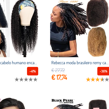
Peruca com cabelo humano encaracolado, para mulheres negras, cachecol brasileiro, densidade 150%, remy, afro encaracolado, brasileiro
Rebecca moda brasileiro remy cabelo afro kinky encaracolado em massa cabelo humano para trança 50 g/pc cor natural tranças cabelo sem trama
€ 27,72
-41%
-36%
€ 17,74