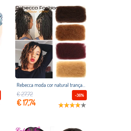
Rebecca moda cor natural tranças de cabelo sem trama brasileiro remy cabelo afro kinky encaracolado em massa cabelo humano para trança 50 g/pc
€ 27,72
-36%
€ 17,74