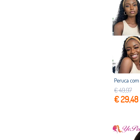
€ 49,97
€ 29,48