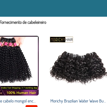
Fornecimento de cabeleireiro
Hoje somente cabelo mongol encaracolado com 3 pacotes de extensões, cabelo humano encaracolado, em massa
Morichy Brazilian Water Wave Bundles 50g/pcs Short cut Weft Double Drawn Remy Hair extensions