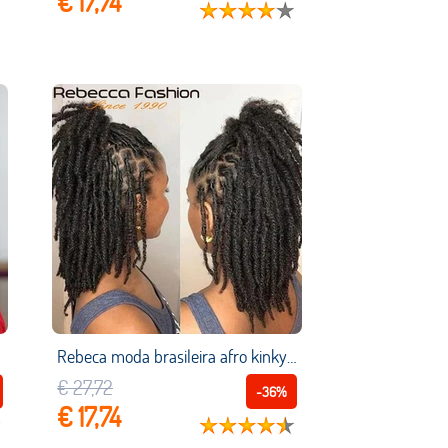
€ 17,74
lo feminino yepei
Rebeca moda brasileira afro kinky encaracolado em massa cabelo humano para trança 50 g/pc remy cabelo cor natural tranças cabelo sem trama
€ 27,72
-36%
€ 17,74