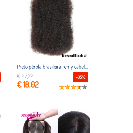
Preto pérola brasileira remy cabelo afro kinky encaracolado em massa cabelo humano para trança 1 pacote 50 g/pc cor natural tranças cabelo sem trama
€ 27,72
-35%
€ 18,02