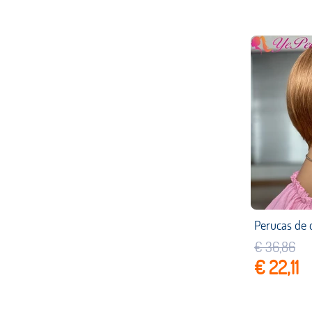
€ 36,86
€ 22,11