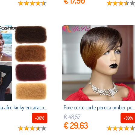
€ 17,90
Rebeca moda afro kinky encaracolado em massa cabelo humano para trança 50 g/pc brasileiro remy cabelo cor natural tranças cabelo sem trama
Pixie curto corte peruca omber perucas de cabelo humano brasileiro remy cabelo p2/30 cor completa mahine feito peruca de cabelo humano para o cabe
€ 48,57
-36%
-39%
€ 29,63