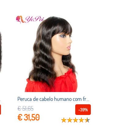
ral tranças cabelo sem trama
Peruca de cabelo humano com franja, cor brilhante, 12 polegadas, brasileira, remy
€ 51,65
-39%
€ 31,50