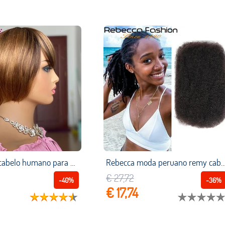
Perucas de cabelo humano para mulheres negras, peruca curta com franja de cabelo humano brasileiro, máquina completa bob ombre
Rebecca moda peruano remy cabelo afro kinky encaracolado em massa cabelo humano para trança 50 g/pc cor natu
€ 27,72
-40%
-36%
€ 17,74