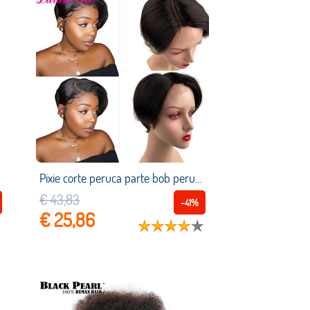
Pixie corte peruca parte bob peruca dianteira do laço brasileiro em linha reta perucas de cabelo humano 130% densidade remy curto cabelo humano perucas yepei
€ 43,83
-41%
€ 25,86