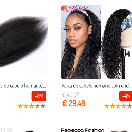
Itip extensões de cabelo humano, mechas lisas, cabelo brasileiro, para mulheres negras, 0.95g/fio, 16 24 ", xcsunny
Faixa de cabelo humano com onda de água, peruca total, remy, sem cola, metade ondulada, para mulheres
€ 49,97
-49%
-41%
€ 29,48