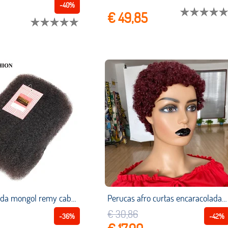
-40%
€ 49,85
Rebecca moda mongol remy cabelo afro kinky em massa cabelo humano para trança 1 pacote 50 g/pc cor natural tranças cabelo sem trama
Perucas afro curtas encaracoladas com cabelo humano, peruca afro curta de corte pendular para mulheres negras
€ 30,86
-36%
-42%