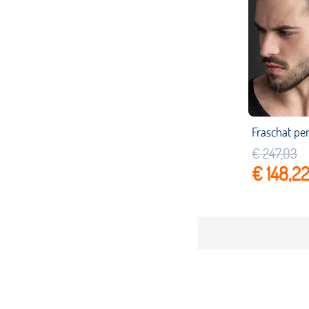
€ 247,03
€ 148,2