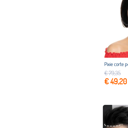
€ 79,35
€ 49,20