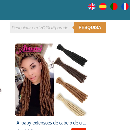
PESQUISA
Alibaby extensões de cabelo de crochê artesanal dreadlock trança dreadlocks 100% cabelo humano falso locs 8 20 Polegada 10 fios um saco