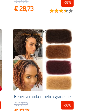
€ 44,20
-35%
€ 28,73
Rebecca moda cabelo a granel nenhum acessório peruano afro kinky encaracolado onda de cabelo humano a granel para 1pc trança cor natural trança cabelo
€ 27,72
-36%