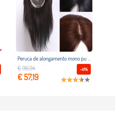
Peruca de alongamento mono pu feminina, extensão de cabelo humano remy com grampos de qualidade, maroon preta e dupla
€ 96,94
-41%
€ 57,19