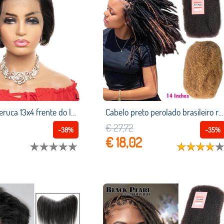
Pixie corte peruca 13x4 frente do laço perucas de cabelo humano curto bob perucas brasileiro preplucked linha fina 130% densidade remy cabelo para mulher
Cabelo preto perolado brasileiro remy, cabelo afro encaracolado em massa, cabelo humano para trança, 1 pacote com 50 g/peça, cor natural, tranças sem trama
€ 27,72
-38%
-35%
€ 18,02