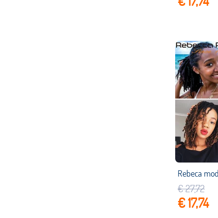
€ 17,74
€ 27,72
€ 17,74