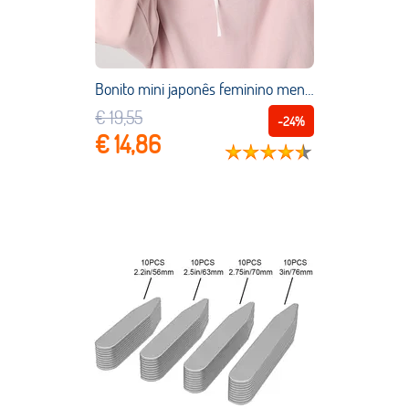
Bonito mini japonês feminino meninas lolita boneca dupla camada babados falso colar envoltório de ombro
€ 19,55
-24%
€ 14,86