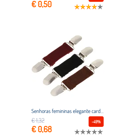
€ 0,50
Senhoras femininas elegante cardigan camisola clipes webbing blusa camisa colarinho clip
€ 1,32
-49%
€ 0,68