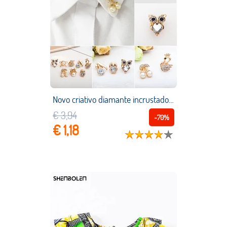
Novo criativo diamante incrustado animal coruja pino broche cisne cereja pequenos pinos vestido feminino versátil broche
€ 3,94
-70%
€ 1,18