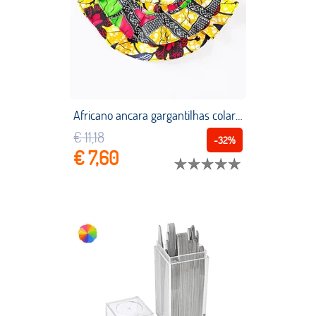
Africano ancara gargantilhas colares tecido de impressão africano 100% algodão ankara colar falso luta cor colares feitos à mão jóias
€ 11,18
-32%
€ 7,60