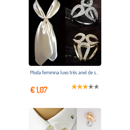
Moda feminina luxo três anel de seda cachecol fivela casamento hoop broche pinos para titular de seda cristal xale clipe jóias presente
€ 1,07