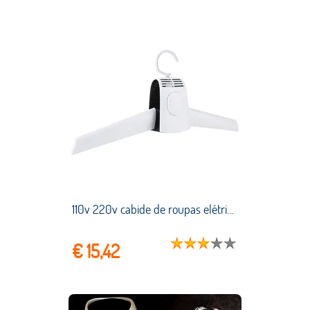
110v 220v cabide de roupas elétrico portátil máquina de pano de secagem rack casa interior dormitórios secador sapatos roupas rack quente frio
€ 15,42