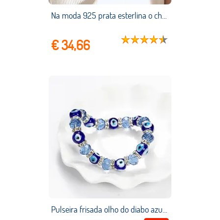
Na moda 925 prata esterlina o chain colar 0.3cm/0.4cm/0.5cm zircão colar para presente feminino moda verão jóias nk033
€ 34,66
Pulseira frisada olho do diabo azul cristal pedra preciosa amuleto olhos contas geometria forma feminino jóias presentes casal bangle uni