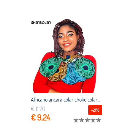
Africano ancara colar choke colares africano tecido de impressão ancara cabeça envolve acessórios jóias
€ 11,70
-21%
€ 9,24