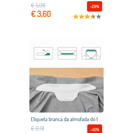
€ 5,08
-29%
€ 3,60
Etiqueta branca da almofada do t camisa do papel absorvente do suor do colar do verão de 10 pces auto anti transpiração adesiva descartável anti deslizamento col m4u6
€ 0,91
-45%