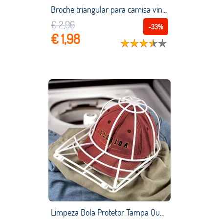
Broche triangular para camisa vintage, masculino e feminino, broche hollowed com coroa, acessório de joia, emblema de canto
€ 2,96
-33%
€ 1,98
Limpeza Bola Protetor Tampa Quadro Gaiola de Beisebol Chapéu boné de Bola de Lavar Roupa máquina de Lavar Quadro Cap Fontes da Lavanderia Saco de Roupa Suja Para lavar