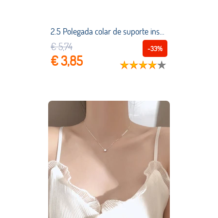
2.5 Polegada colar de suporte inserção de colar de metal fosco camisa colar transparente encaixotado inserção de bambu peça masculina camisa colar suporte
€ 5,74
-33%
€ 3,85