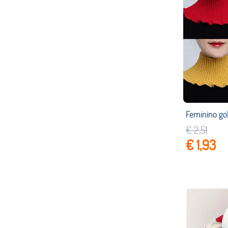
€ 2,51
€ 1,93