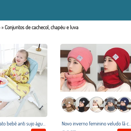
o
»
Conjuntos de cachecol, chapéu e luva
Comer artefato bebê anti sujo água integrada bib almofada de mesa de jantar cadeira de bebê manga longa coverall auto comer
Novo inverno feminino veludo lã chapéus de duas peças veludo colarinho chapéu de lã material quente e confortá