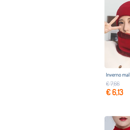
€ 7,66
€ 6,13