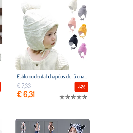
nto de duas peças
Estilo ocidental chapéus de lã crianças bonito orelha caps luvas conjunto multi colorido inverno quente confortável lã luvas chapéus
€ 7,33
-14%
€ 6,31