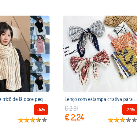
Cachecóis de tricô de lã doce pequeno fresco elegante adulto grosso inverno quente cachecol pele amigável cachecóis longos
Lenço com estampa criativa para mulheres, lenço colorido com fita para cabeça, pescoço e cetim de seda
€ 2,81
-14%
-20%
€ 2,24