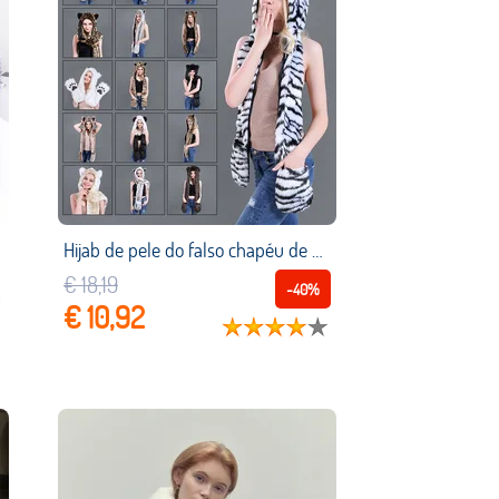
Hijab de pele do falso chapéu de pele do falso chapéu animal cachecol luvas chapéus integrados para mulher
€ 18,19
-40%
€ 10,92