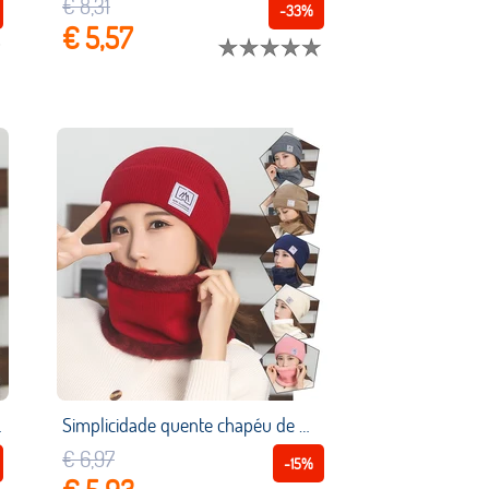
€ 8,31
-33%
€ 5,57
njuntos de equitação ao ar livre
Simplicidade quente chapéu de malha inverno mais lenço de lã confortável mais velo chapéu à moda pele amigável listrado pulôver boné
€ 6,97
-15%