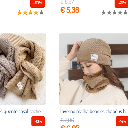
€ 8,97
-63%
-40%
€ 5,38
Estilo japonês quente casal cachecol doce neutro moda cor sólida outono inverno malha cachecol engrossar cachecóis quentes
Inverno malha beanies chapéus homens mais veludo grosso quente gorro skullies chapéu feminino malha carta beanie feminino co
€ 7,06
-13%
-14%