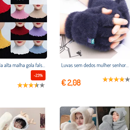
Feminino gola alta malha gola falsa inverno cor pura babados destacável à prova de vento envoltório cachecol elástico capa pescoço acessórios
Luvas sem dedos mulher senhoras moda metade do dedo com flip cover luvas meninas inverno quente ao ar livre ciclismo luvas de condução
-23%
€ 2,08