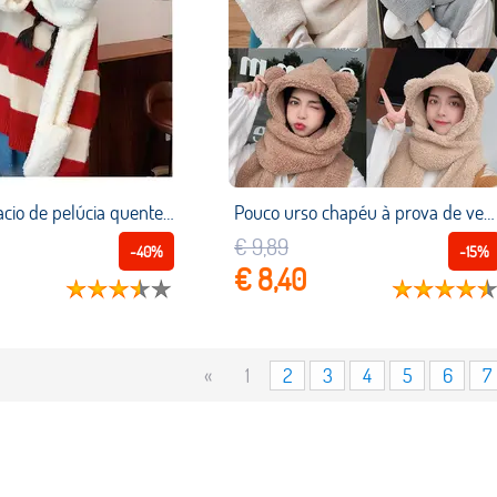
Feminino macio de pelúcia quente 3 em 1 lenço com capuz chapéu luvas definir orelhas de gato dos desenhos animados inverno à prova vento earflap boné bolso luvas
Pouco urso chapéu à prova de vento três peças conjunto inverno grosso com capuz cachecol com luvas de pelúcia confortável cachecol chapéu luvas 3 peça
€ 9,89
-40%
-15%
€ 8,40
«
1
2
3
4
5
6
7