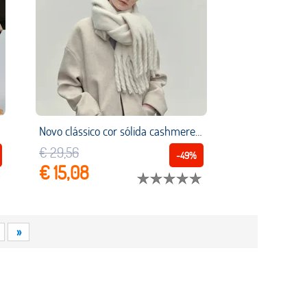
Novo clássico cor sólida cashmere engrossado cachecol outono/inverno longo cachecol mão tecido borla engrossado cachecol para homem e mulher
€ 29,56
-49%
€ 15,08
»