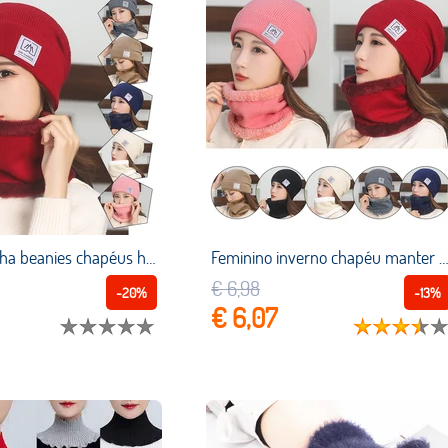
Inverno malha beanies chapéus homens mais veludo grosso quente gorro skullies chapéu feminino malha carta beanie feminino conjuntos de equitação ao ar livre
Feminino inverno chapéu manter quente boné mais velo chapéu cachecol definir chapéus quentes para mulher casual ao ar livre de malha de lã conju
€ 6,98
-20%
-13%
€ 6,07