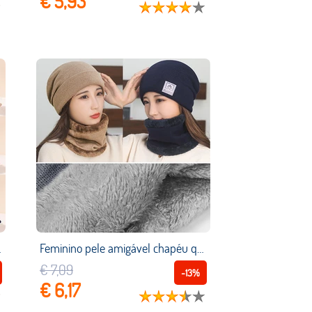
€ 5,93
ha acessórios para crianças
Feminino pele amigável chapéu quente confortável mais velo chapéu cor sólida simples all match elegante lenço listrado pulôver boné
€ 7,09
-13%
€ 6,17