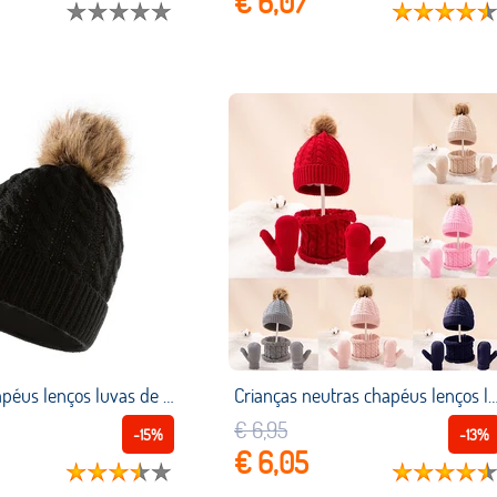
€ 6,07
Crianças chapéus lenços luvas de três peças conjunto meninos meninas crianças algodão quente pom poms chapéu define cor sólida bonito chapéu cachecol
Crianças neutras chapéus lenços luvas cor sólida simples all match conjunto de três peças cachecol de mal
€ 6,95
-15%
-13%
€ 6,05