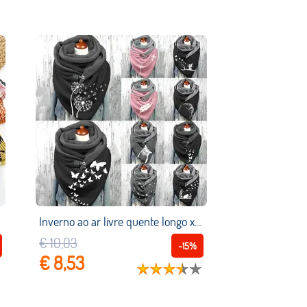
Inverno ao ar livre quente longo xales universal floral impresso casual feminino cachecol moda decorativa malha triângulo cachecol
€ 10,03
-15%
€ 8,53