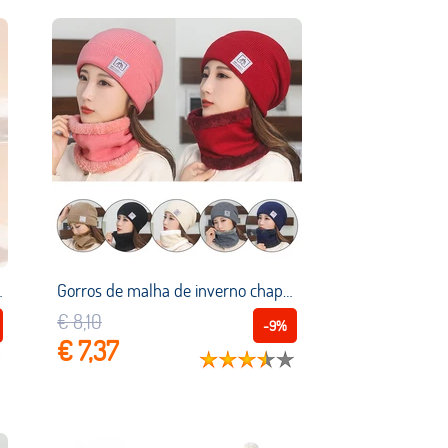
ianças lã macio crianças inverno acessórios
Gorros de malha de inverno chapéus acessórios mais velo colarinho chapéu de duas peças conjunto mais chapéu quente confortável listrado pulôver boné
€ 8,10
-9%
€ 7,37