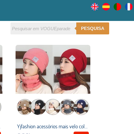
PESQUISA
vel pele amigável e delicado
Yjfashion acessórios mais velo colar chapéu 1 conjunto mais velo chapéu chapéu quente chapéu de malha listrado pulôver boné elegante sólido