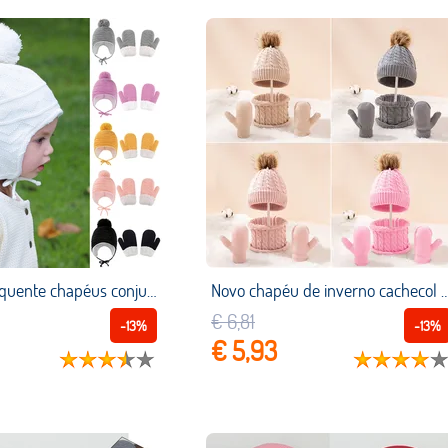
Luvas de lã quente chapéus conjunto de doces cor all match macio crianças tampas de ouvido luvas conjunto estilo ocidental neutro terno de três peças
Novo chapéu de inverno cachecol luvas conjunto para crianças pequeno fresco cor pura chapéus das cr
€ 6,81
-13%
-13%
€ 5,93