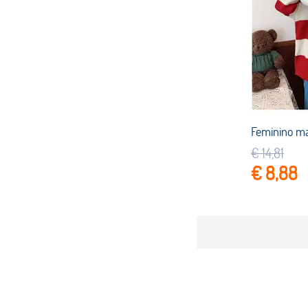
€ 14,81
€ 8,88