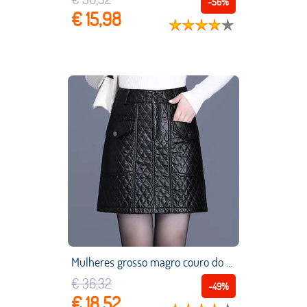
-56%
€ 15,98
Mulheres grosso magro couro do plutônio mini saia outono inverno cintura alta escritório senhora simples elegante sexy bodycon preto saias curtas
€ 36,32
-49%
€ 18,52