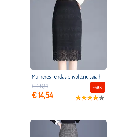
Mulheres rendas envoltório saia hip primavera outono nova moda feminina elástico cintura alta lápis saia retro na altura do joelho escritório senhora saia
€ 28,51
-49%
€ 14,54