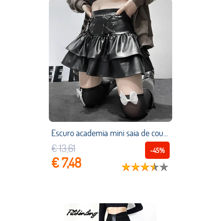
Escuro academia mini saia de couro do plutônio alt punk bandagem plissado tênis saia goth chique harajuku grunge alta cintura lolita
€ 13,61
-45%
€ 7,48