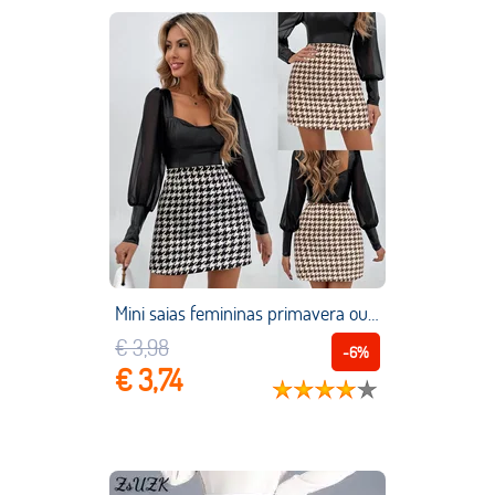
Mini saias femininas primavera outono 2022 novo mil padrão de pássaro casual feminino médio e curto a linha saia
€ 3,98
-6%
€ 3,74