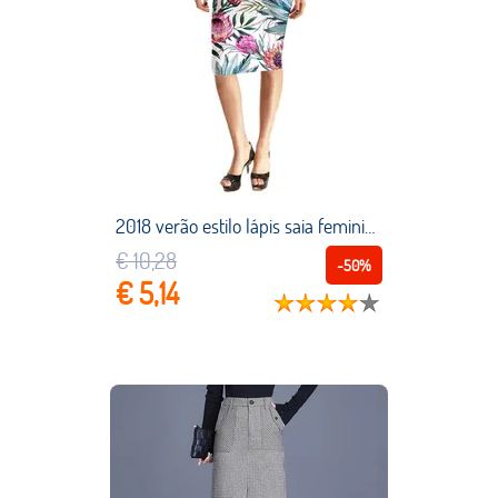
2018 verão estilo lápis saia feminina cintura alta impresso saias vintage elegante floral imprimir saia do meio
€ 10,28
-50%
€ 5,14