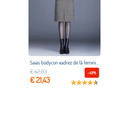
Saias bodycon xadrez de lã feminina com cinto outono inverno fenda cintura alta saia reta bolso na altura do joelho saia
€ 42,03
-49%
€ 21,43