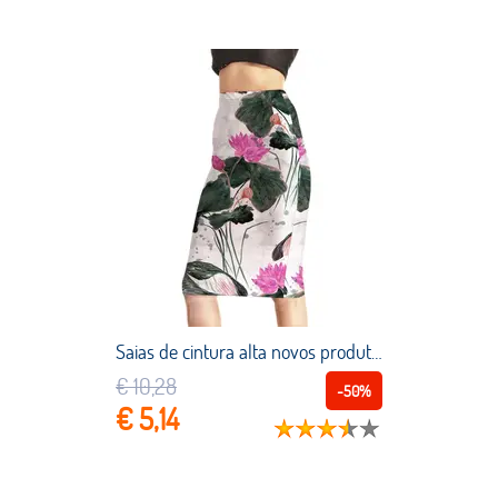
Saias de cintura alta novos produtos quentes das mulheres sexy lotus chinês pintura 3d impressão saias cintura alta pacote saia hip navio da gota
€ 10,28
-50%
€ 5,14