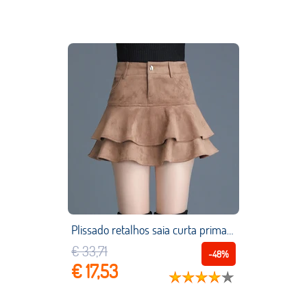
Plissado retalhos saia curta primavera outono menina cintura alta babados saia bonito estilo preppy doce mini shorts saia
€ 33,71
-48%
€ 17,53