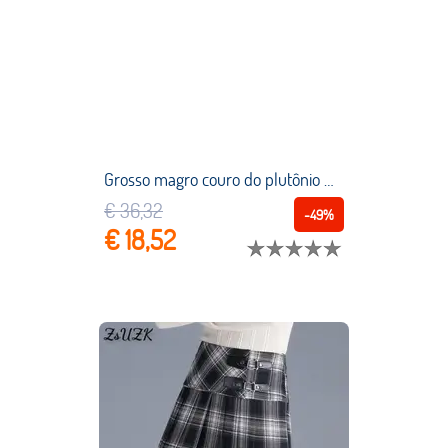
Grosso magro couro do plutônio mini saia para as mulheres outono inverno cintura alta escritório senhora simples elegante sexy bodycon preto saias curtas
€ 36,32
-49%
€ 18,52