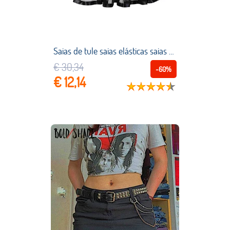
Saias de tule saias elásticas saias de malha burlesca sexy micro mini saia tutu traje gótico senhoras desempenho saia steampunk
€ 30,34
-60%
€ 12,14