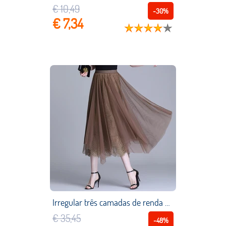
€ 10,49
-30%
€ 7,34
Irregular três camadas de renda meshtule saia para mulher primavera verão elasticidade cintura alta moda saia temperamento saia
€ 35,45
-48%