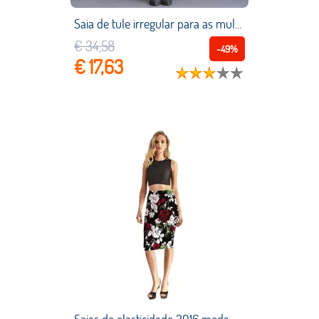
Saia de tule irregular para as mulheres primavera outono elasticidade cintura alta moda saia temperamento saia plissada escritório senhora inferior
€ 34,58
-49%
€ 17,63