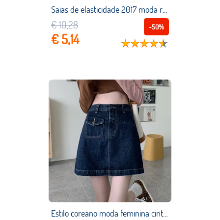
Saias de elasticidade 2017 moda rosa crânio mal engraçado feminino sexy saias 3d cintura alta pacote saia hip saia saia saia midi frete grátis
€ 10,28
-50%
€ 5,14
Estilo coreano moda feminina cintura alta denim saia cor sólida botão fecho de correr saia bolsos frontais a linha saia azul marinho