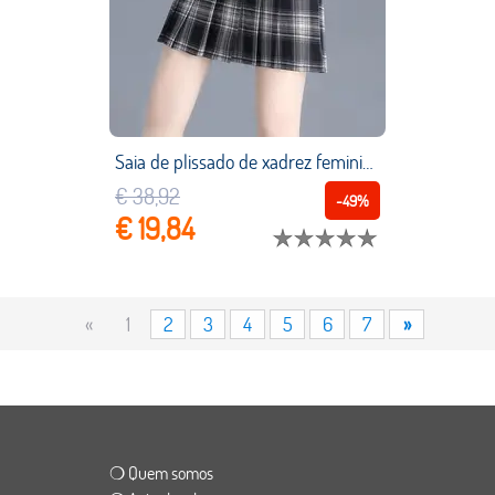
Saia de plissado de xadrez feminina 2022 primavera outono all match feminina sexy a linha mini saias curtas fino saia xadrez
€ 38,92
-49%
€ 19,84
«
1
2
3
4
5
6
7
»
❍ Quem somos