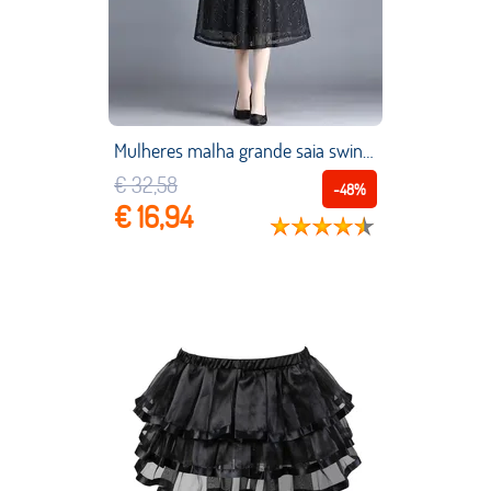
Mulheres malha grande saia swing primavera verão novo elástico cintura alta mid length a line saia magro moda grande saia chique
€ 32,58
-48%
€ 16,94