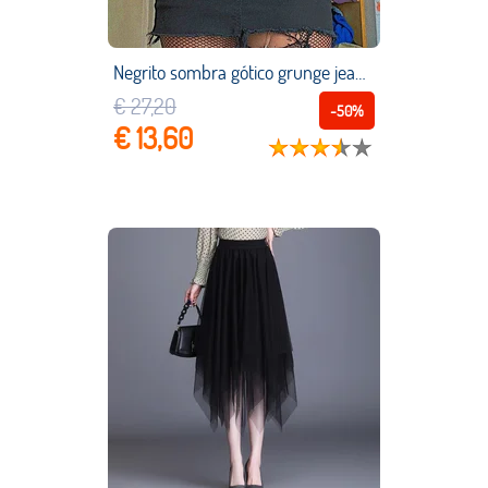
Negrito sombra gótico grunge jeans saias cintura baixa subida botão sólida borla guarnição mini saia y2kstreetwear moda feminina roupas quentes
€ 27,20
-50%
€ 13,60