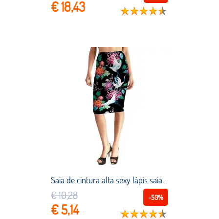
€ 18,43
Saia de cintura alta sexy lápis saia e impresso apertado crisântemo feminino guindaste, novo no verão
€ 10,28
-50%
€ 5,14