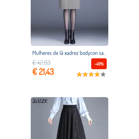
Mulheres de lã xadrez bodycon saias outono inverno frente fenda cintura alta streetwear saia reta bolso na altura do joelho saia
€ 42,03
-49%
€ 21,43