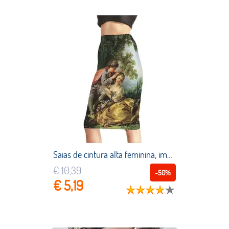
Saias de cintura alta feminina, impressão de árvore floresta 3d, bonito, hipster, novo produto, 2022
€ 10,39
-50%
€ 5,19