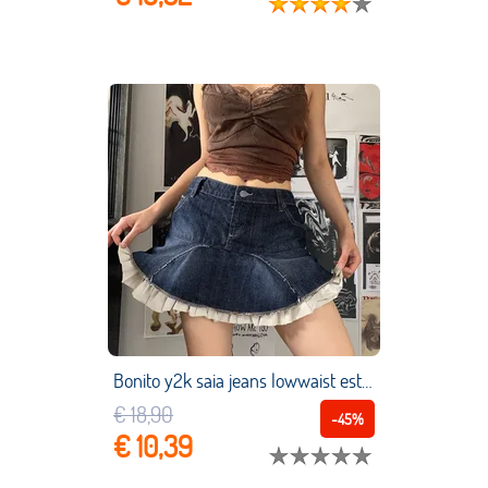
Bonito y2k saia jeans lowwaist estilo preppy menina kawaii babados hem mini saia contraste angustiado vintage saias coreanas
€ 18,90
-45%
€ 10,39