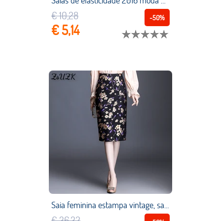
Saias de elasticidade 2016 moda nova chegada feminina imprimir saias pretas cintura alta sexy vermelho branco rosa pacote hip saia do navio da gota
€ 10,28
-50%
€ 5,14
Saia feminina estampa vintage, saia justa estilo chinês 2021
€ 36,32