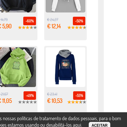
 14,73
€ 24,27
-60%
-50%
€ 5,90
€ 12,14
 21,67
€ 23,41
-49%
-55%
 11,05
€ 10,53
s nossas políticas de tratamento de dados pessoais, para o bom
okies estamos usando ou desabilitá-los
aqui
.
ACEITAR