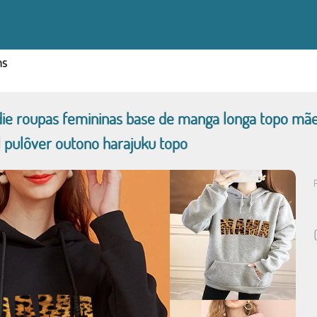
ns
ie roupas femininas base de manga longa topo mã
 pulôver outono harajuku topo