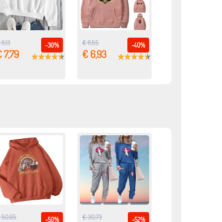
 11,13
€ 11,55
-30%
-40%
 7,79
€ 6,93
 50,65
€ 30,73
-50%
-52%