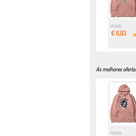
€ 11,55
€ 6,93
As melhores oferta
€ 11,55