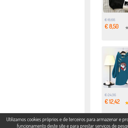
€ 16,66
€ 8,50
€ 24,36
€ 12,42
Utilizamos cookies próprios e de terceiros para armazenar e p
funcionamento deste site e para prestar serviços de pesq