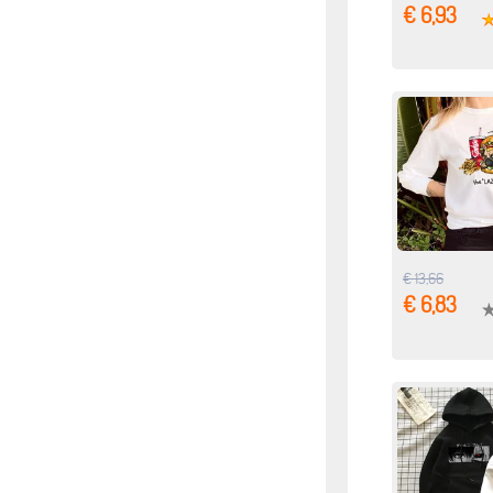
€ 6,93
€ 13,66
€ 6,83