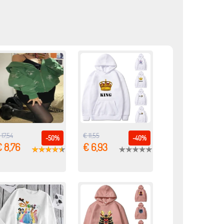
 17,54
€ 11,55
-50%
-40%
 8,76
€ 6,93