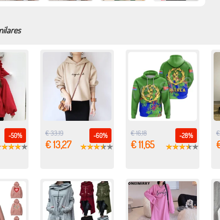
milares
€ 33,19
€ 16,18
€
-50%
-60%
-28%
€ 13,27
€ 11,65
€