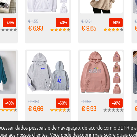
€ 11,55
€ 19,31
€
-49%
-40%
-50%
€ 6,93
€ 9,65
€ 16,64
€ 11,55
€
-49%
-60%
-40%
€ 6,66
€ 6,93
€
rocessar dados pessoais e de navegação, de acordo com o GDPR e a
uisa aos nossos clientes. Você pode descobrir mais sobre quais co