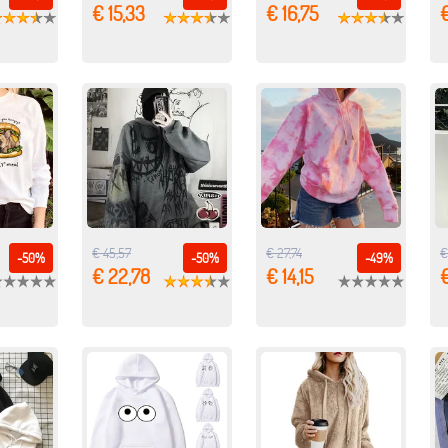
€ 15,33
€ 16,75
€ 45,57
€ 27,74
€
-50%
-50%
-49%
€ 22,78
€ 14,15
€