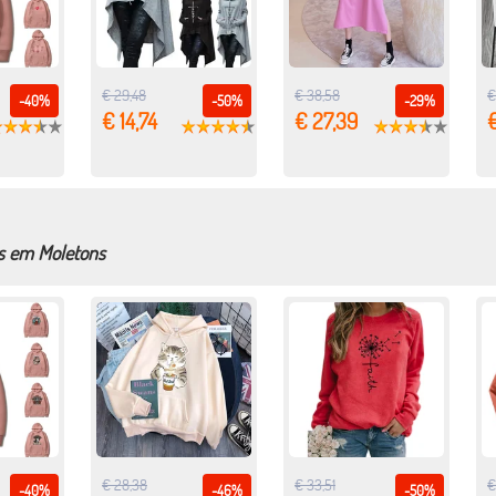
€ 29,48
€ 38,58
€
-40%
-50%
-29%
€ 14,74
€ 27,39
€
s em Moletons
€ 28,38
€ 33,51
€
-40%
-46%
-50%