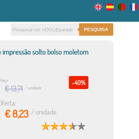
PESQUISA
e impressão solto bolso moletom
Preço:
-40%
€ 13,71
/ unidade
Oferta:
€ 8,23
/ unidade