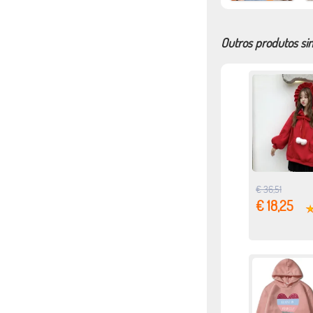
Outros produtos si
€ 36,51
€ 18,25