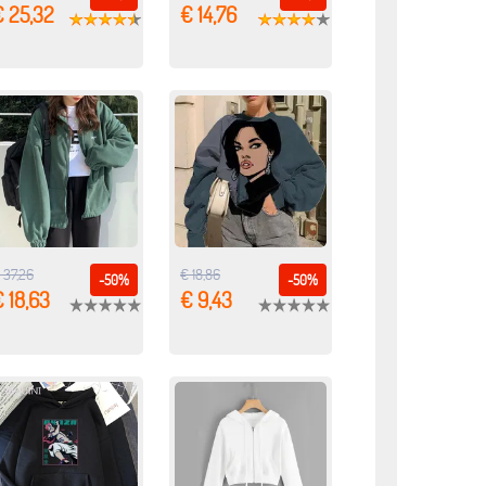
€ 25,32
€ 14,76
 37,26
€ 18,86
-50%
-50%
 18,63
€ 9,43