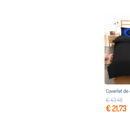
€ 43,48
€ 21,73