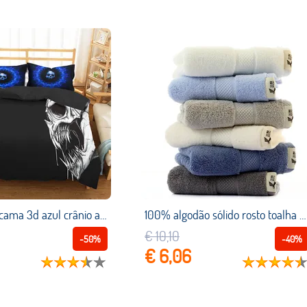
Coverlet de cama 3d azul crânio assustador impresso capa edredão conjunto têxteis para casa com fronhas para adulto king singe tamanho
100% algodão sólido rosto toalha para adultos secagem rápida macio grosso alta absorvente antibacteriano natural eco amigável toalha de rosto
€ 10,10
-50%
-40%
€ 6,06