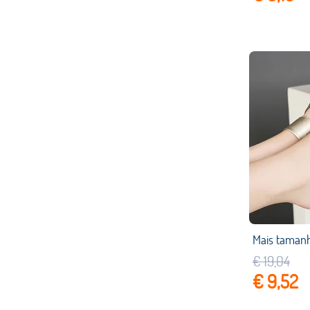
€ 19,04
€ 9,52