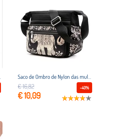
do vintage grandes conjuntos de viagem saco
Saco de Ombro de Nylon das mulheres de Multi bolso Macio À Prova D' Água de Luxo Bolsas Mulheres Crossbody Sacos de Viagem Para O Designer de Bolsa Feminina
€ 16,82
-40%
€ 10,09