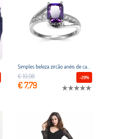
Simples beleza zircão anéis de casamento acessórios anel de jóia moda jóias noivado amante namorados aniversário casal presentes de festa
€ 10,98
-29%
€ 7,79