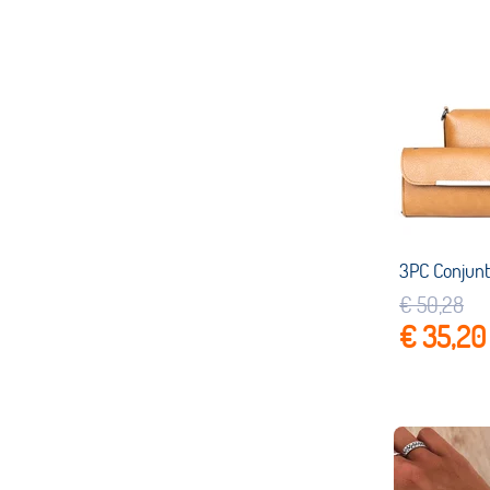
€ 50,28
€ 35,20