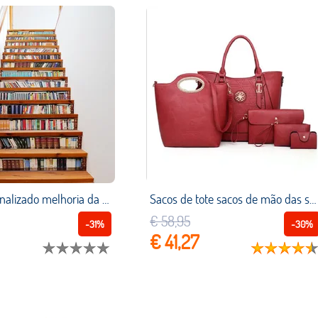
13 pçs personalizado melhoria da casa simulação estante escadas adesivo renovação nova sala de estar criativo adesivos parede
Sacos de tote sacos de mão das senhoras das mulheres casuais definir conjuntos de cinco peças de moda crossbody ombro mensageiro embreagem dia de viagem saco 5 pcs
€ 58,95
-31%
-30%
€ 41,27