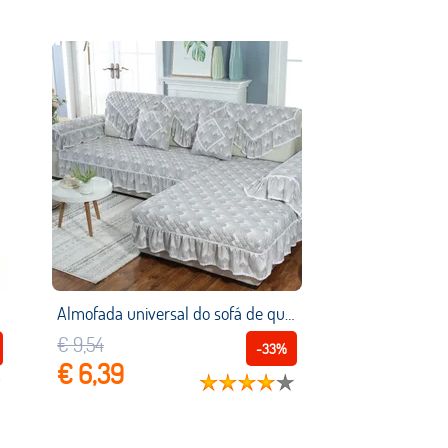
Almofada universal do sofá de quatro estações, capa de sofá antiderrapante, toalha traseira da tela
€ 9,54
-33%
€ 6,39