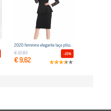
2020 feminino elegante laço plissado v neck vintage pin up retro rockabilly manga longa arco vestido de festa outono vestidos para mulher
€ 12,83
-25%
€ 9,62