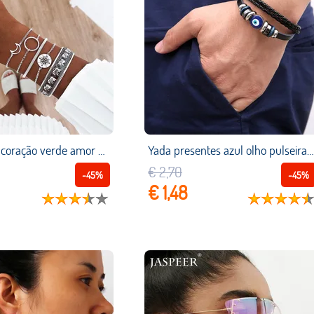
Yada marca coração verde amor & coroa & coruja ouro pulseiras & pulseiras para as mulheres pulseiras de cristal charme amizade diy pulseira bt200169
Yada presentes azul olho pulseiras & pulseiras para homem multi camada trançado pulseiras de couro charme amizade jóias pulseira bt200074
€ 2,70
-45%
-45%
€ 1,48