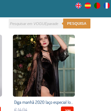
PESQUISA
Diga manhã 2020 laço especial longo noite robe sleepwear senhora sexy noite vestido
€ 14,04
-39%