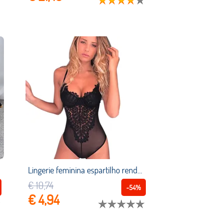
Lingerie feminina espartilho renda underwire lacy musselina bodysuit tentação roupa interior sexy sutiã de renda erótica z0124
€ 10,74
-54%
€ 4,94