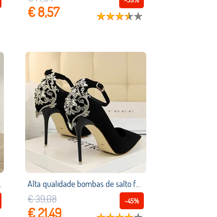
€ 8,57
apartamentos sapatos novos zapatillas size35 42
Alta qualidade bombas de salto feminino 2019 verão novo tornozelo rendas vestidos de diamante das mulheres casamento salto alto sexy senhoras festa sapatos
€ 39,08
-45%
€ 21,49