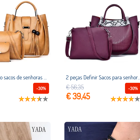
3PC Conjunto sacos de senhoras de couro pu garras dia da mulher Sólida tote bolsas Crossbody sacos para women2019 set bolsa de ombro saco
2 peças Definir Sacos para senhora moda casual ombro mensageiro crossbody tote sacos de mão fêmea 
€ 56,35
-30%
-30%
€ 39,45