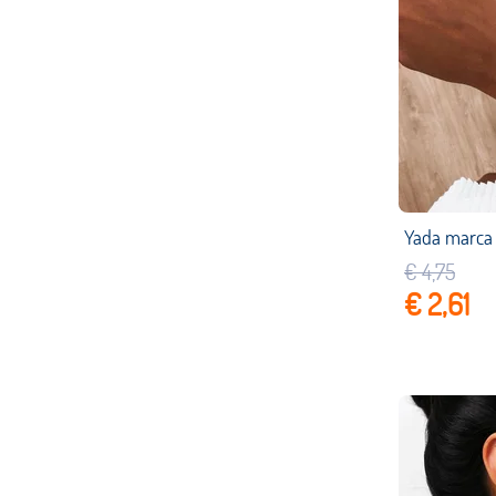
€ 4,75
€ 2,61