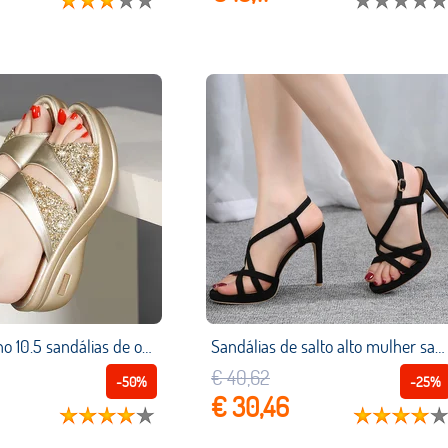
Mais tamanho 10.5 sandálias de ouro moda feminina bling plataforma sandálias sexy dedo do pé aberto festa salto alto aconchegante cunha sandalias femenina
Sandálias de salto alto mulher sandalias sapatos sexy dedo do pé aberto sexy tornozelo cinta gladiador sandália vestido de mulher sapato vestido feminino
€ 40,62
-50%
-25%
€ 30,46