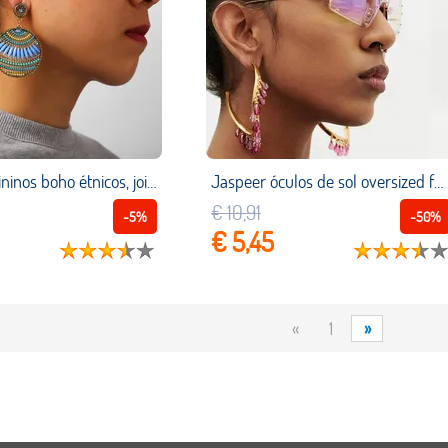
Brincos femininos boho étnicos, joias de pendurar para mulheres, redondo, de resina, pedrarias, novo design de 2019
Jaspeer óculos de sol oversized feminino espelho do vintage homens tons sem aro óculos de luxo marca metal rebite tendência feminino eyewear
€ 10,91
-5%
-50%
€ 5,45
«
1
»