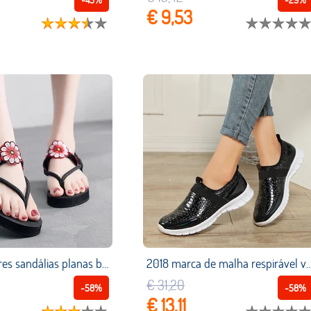
€ 9,53
2019 mulheres sandálias planas boêmio flor string sapatos de verão sandálias planas flip flops casuais sandálias de praia sapatos femininos
2018 marca de malha respirável verão sapatos femininos mocassins deslizamento em sapatos casuais ultraleve 
€ 31,20
-58%
-58%
€ 13,11