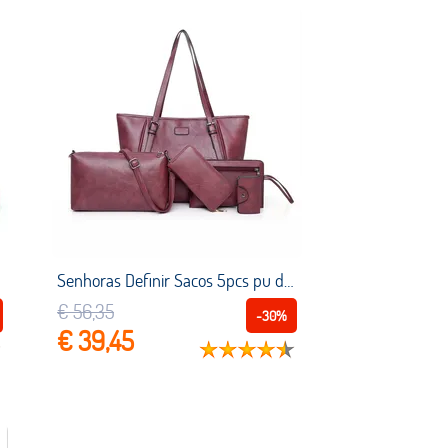
Senhoras Definir Sacos 5pcs pu de couro 2019 mulher moda Sólidos Bolsa tote crossbody sacos de Ombro para as mulheres balde casuais saco 5pcs
€ 56,35
-30%
€ 39,45