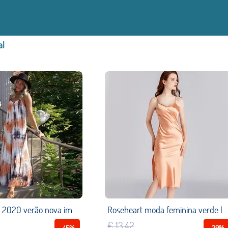
al
Vestido sexy 2020 verão nova impressão tie dye pendurado largo solto feminino vestido de festa escritório praia roupas femininas vestidos de moda
Roseheart moda feminina verde laranja sexy sleepwear sem costas falso cinta de seda pijamas camisola feminina vestido
€ 13,42
-45%
-29%