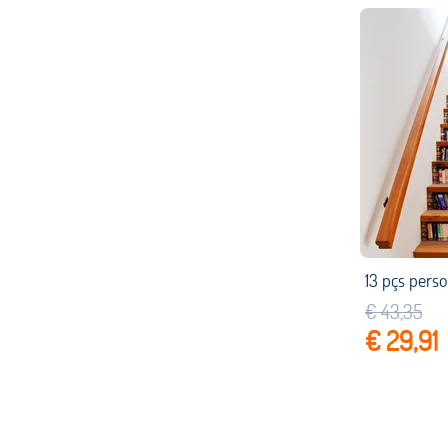
€ 43,35
€ 29,91