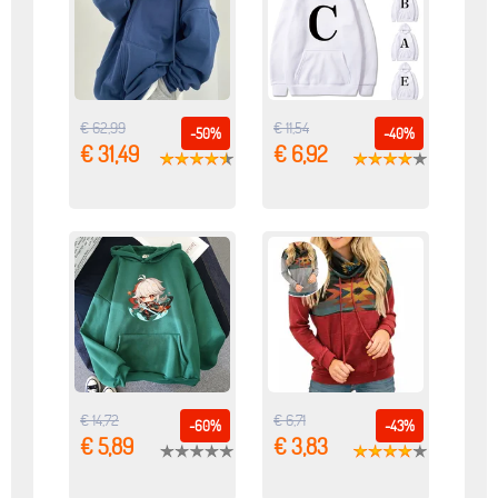
€ 62,99
€ 11,54
-50%
-40%
€ 31,49
€ 6,92
€ 14,72
€ 6,71
-60%
-43%
€ 5,89
€ 3,83