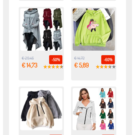
€ 29,46
€ 14,72
-50%
-60%
€ 14,73
€ 5,89