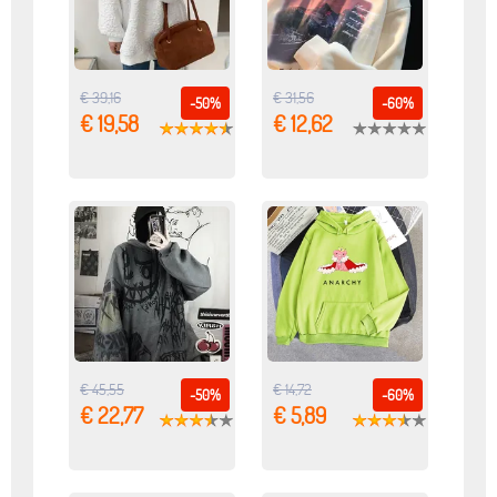
€ 39,16
€ 31,56
-50%
-60%
€ 19,58
€ 12,62
€ 45,55
€ 14,72
-50%
-60%
€ 22,77
€ 5,89