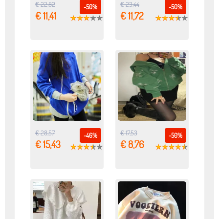
€ 22,82
€ 23,44
-50%
-50%
€ 11,41
€ 11,72
€ 28,57
€ 17,53
-46%
-50%
€ 15,43
€ 8,76