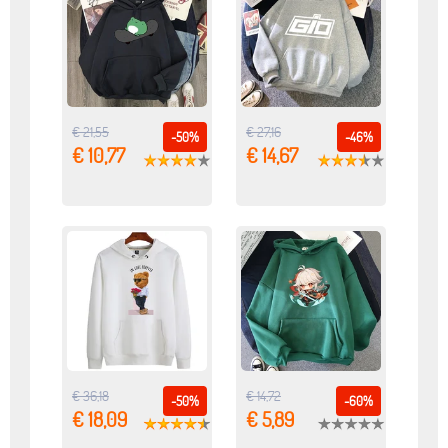
€ 21,55
€ 27,16
-50%
-46%
€ 10,77
€ 14,67
€ 36,18
€ 14,72
-50%
-60%
€ 18,09
€ 5,89