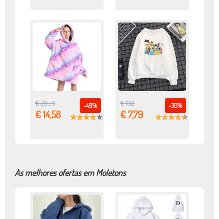
€ 28,59
€ 11,12
-49%
-30%
€ 14,58
€ 7,79
As melhores ofertas em Moletons