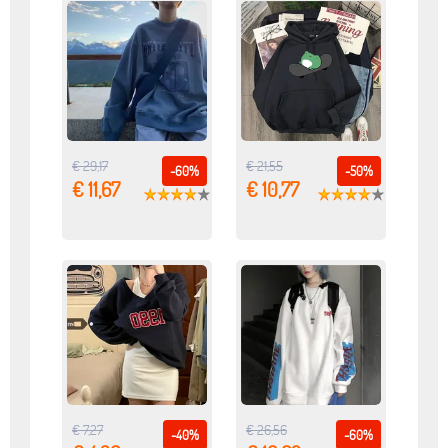
€ 29,17
€ 21,55
-60%
-50%
€ 11,67
€ 10,77
€ 7,27
€ 26,56
-40%
-60%