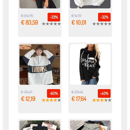
€ 124,76
€ 14,72
-33%
-32%
€ 83,59
€ 10,01
€ 30,47
€ 29,40
-60%
-40%
€ 12,19
€ 17,64