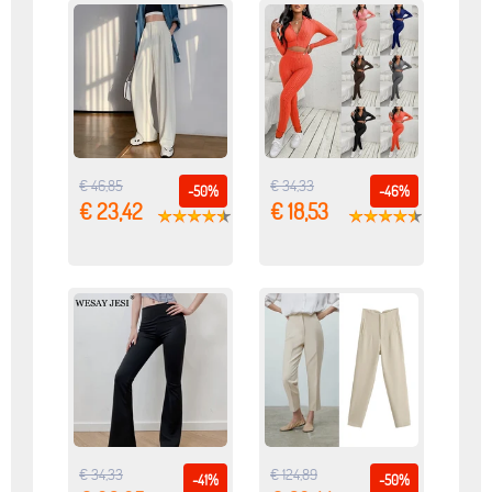
€ 46,85
€ 34,33
-50%
-46%
€ 23,42
€ 18,53
€ 34,33
€ 124,89
-41%
-50%