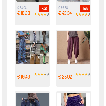
€ 33,08
€ 86,68
-45%
-50%
€ 18,20
€ 43,34
€ 10,40
€ 25,92