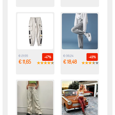
€ 21,99
€ 36,24
-47%
-49%
€ 11,65
€ 18,48