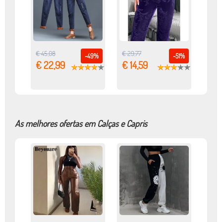
€ 45,08
€ 29,77
-49%
-51%
€ 22,99
€ 14,59
As melhores ofertas em Calças e Capris