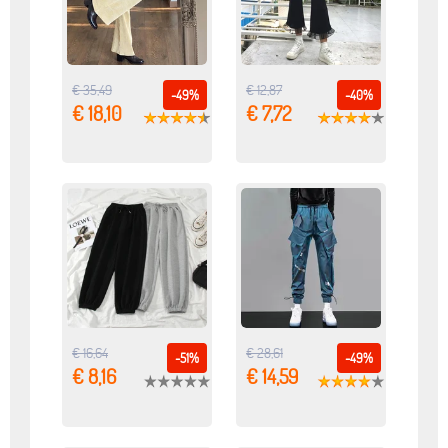
€ 35,49
€ 12,87
-49%
-40%
€ 18,10
€ 7,72
€ 16,64
€ 28,61
-51%
-49%
€ 8,16
€ 14,59