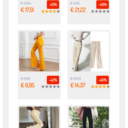
€ 31,84
€ 41,61
-45%
-49%
€ 17,51
€ 21,22
€ 11,98
€ 26,61
-42%
-46%
€ 6,95
€ 14,37