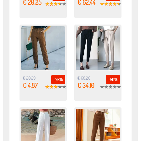
€ 20,25
€ 62,44
€ 20,29
€ 68,20
-76%
-50%
€ 4,87
€ 34,10