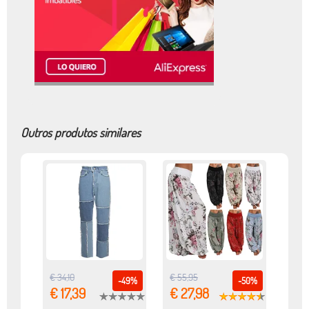
Outros produtos similares
€ 34,10
€ 55,95
-49%
-50%
€ 17,39
€ 27,98