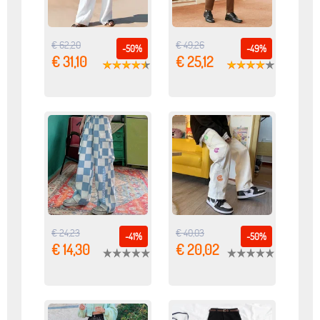
€ 62,20
€ 49,26
-50%
-49%
€ 31,10
€ 25,12
€ 24,23
€ 40,03
-41%
-50%
€ 14,30
€ 20,02