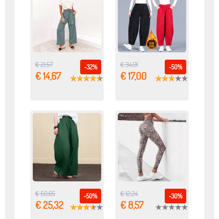
€ 21,57
€ 34,01
-32%
-50%
€ 14,67
€ 17,00
€ 50,65
€ 12,24
-50%
-30%
€ 25,32
€ 8,57