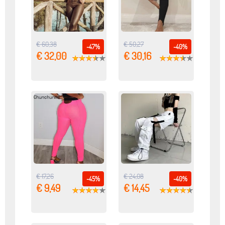
€ 60,38
€ 50,27
-47%
-40%
€ 32,00
€ 30,16
€ 17,26
€ 24,08
-45%
-40%
€ 9,49
€ 14,45