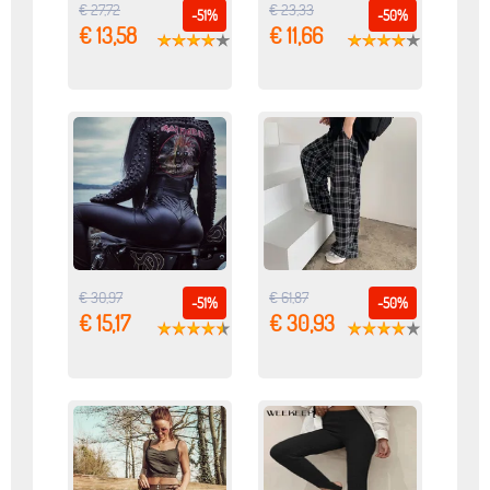
€ 27,72
€ 23,33
-51%
-50%
€ 13,58
€ 11,66
€ 30,97
€ 61,87
-51%
-50%
€ 15,17
€ 30,93