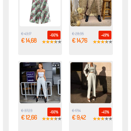
€ 43,17
€ 28,95
-66%
-49%
€ 14,68
€ 14,76
€ 37,23
€ 17,14
-66%
-45%
€ 12,66
€ 9,42