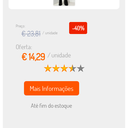
Preço:
-40%
€ 23,81
/ unidade
Oferta:
€ 14,29
/ unidade
Mais Informações
Até fim do estoque