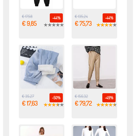
€ 17,58
€ 135,24
-44%
-44%
€ 9,85
€ 75,73
€ 35,27
€ 156,32
-50%
-49%
€ 17,63
€ 79,72