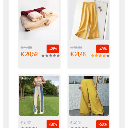
€ 40,36
€ 42,06
-49%
-49%
€ 20,59
€ 21,46
€ 41,07
€ 40,01
-50%
-50%