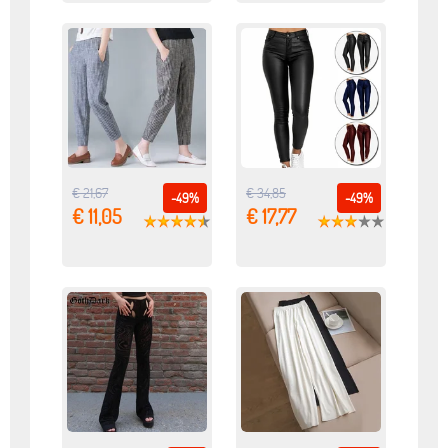
€ 21,67
€ 34,85
-49%
-49%
€ 11,05
€ 17,77