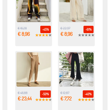
€ 16,28
€ 22,97
-45%
-61%
€ 8,96
€ 8,96
€ 46,88
€ 12,87
-50%
-40%
€ 23,44
€ 7,72