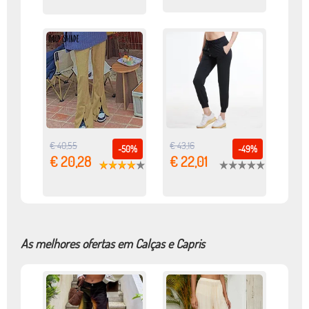
€ 40,55
€ 43,16
-50%
-49%
€ 20,28
€ 22,01
As melhores ofertas em Calças e Capris