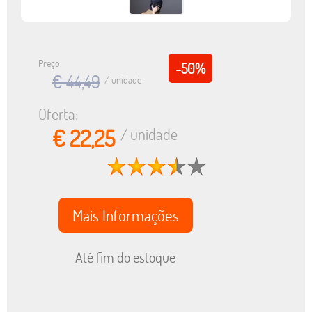
Preço:
-50%
€ 44,49
/ unidade
Oferta:
€ 22,25
/ unidade
Mais Informações
Até fim do estoque