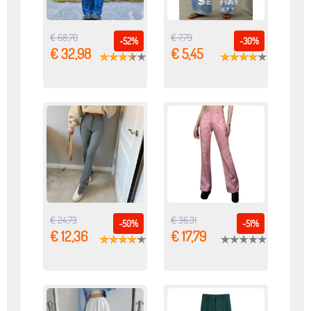
€ 68,70
€ 7,79
-52%
-30%
€ 32,98
€ 5,45
€ 24,73
€ 36,31
-50%
-51%
€ 12,36
€ 17,79