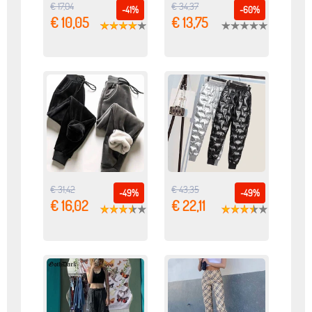
€ 17,04
€ 34,37
-41%
-60%
€ 10,05
€ 13,75
€ 31,42
€ 43,35
-49%
-49%
€ 16,02
€ 22,11