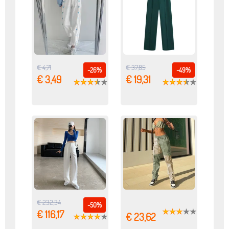
€ 4,71
€ 37,85
-26%
-49%
€ 3,49
€ 19,31
€ 232,34
-50%
€ 116,17
€ 23,62