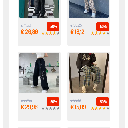
€ 41,60
€ 36,25
-50%
-50%
€ 20,80
€ 18,12
€ 59,92
€ 30,19
-50%
-50%
€ 29,96
€ 15,09