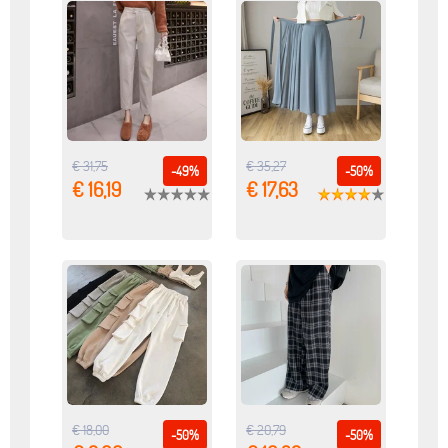
€ 31,75
€ 35,27
-49%
-50%
€ 16,19
€ 17,63
€ 18,00
€ 20,79
-50%
-50%