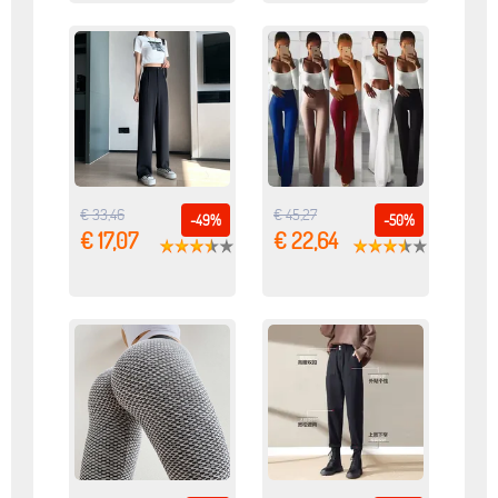
€ 33,46
€ 45,27
-49%
-50%
€ 17,07
€ 22,64