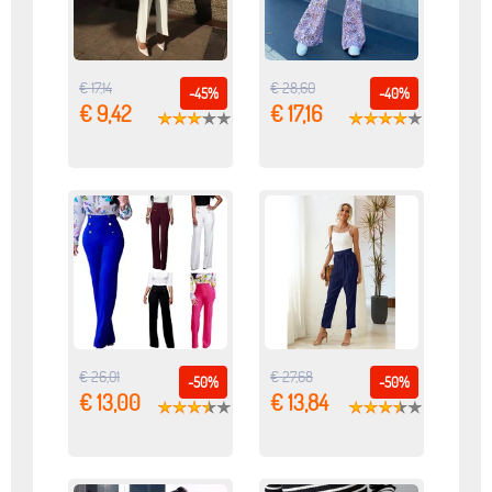
€ 17,14
€ 28,60
-45%
-40%
€ 9,42
€ 17,16
€ 26,01
€ 27,68
-50%
-50%
€ 13,00
€ 13,84