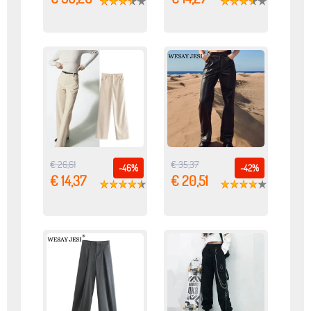
€ 26,61
€ 35,37
-46%
-42%
€ 14,37
€ 20,51