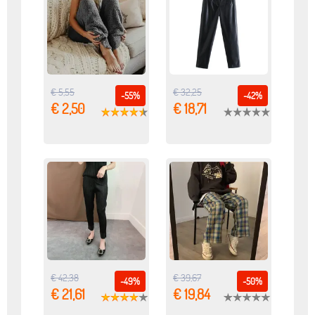
€ 5,55
€ 32,25
-55%
-42%
€ 2,50
€ 18,71
€ 42,38
€ 39,67
-49%
-50%
€ 21,61
€ 19,84