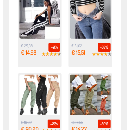
€ 25,38
€ 31,02
-41%
-50%
€ 14,98
€ 15,51
€ 164,01
€ 28,55
-45%
-50%
€ 90,20
€ 14,27