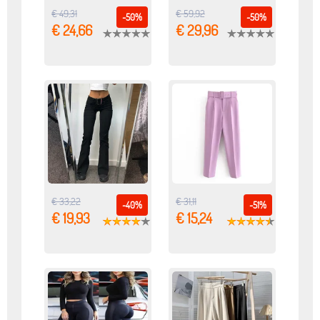
€ 49,31
€ 59,92
-50%
-50%
€ 24,66
€ 29,96
€ 33,22
€ 31,11
-40%
-51%
€ 19,93
€ 15,24