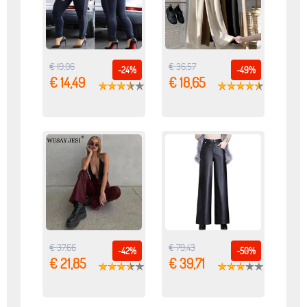
€ 19,06
€ 36,57
-24%
-49%
€ 14,49
€ 18,65
€ 37,66
€ 79,43
-42%
-50%
€ 21,85
€ 39,71