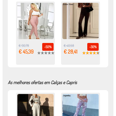
€ 90,78
€ 40,58
-50%
-30%
€ 45,39
€ 28,41
As melhores ofertas em Calças e Capris