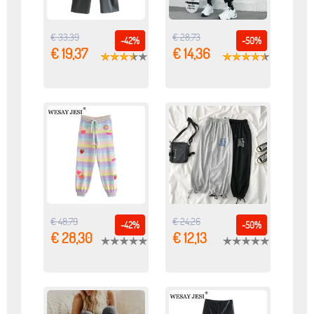
€ 33,39
€ 28,73
-42%
-50%
€ 19,37
€ 14,36
€ 48,79
€ 24,26
-42%
-50%
€ 28,30
€ 12,13