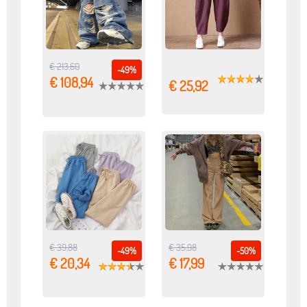
€ 213,60
-49%
€ 108,94
€ 25,92
€ 39,88
€ 35,98
-49%
-50%
€ 20,34
€ 17,99