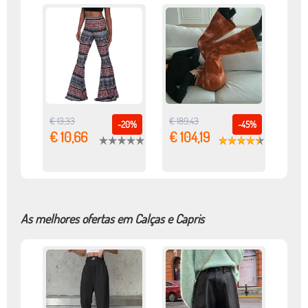
€ 13,33
€ 189,43
-20%
-45%
€ 10,66
€ 104,19
As melhores ofertas em Calças e Capris