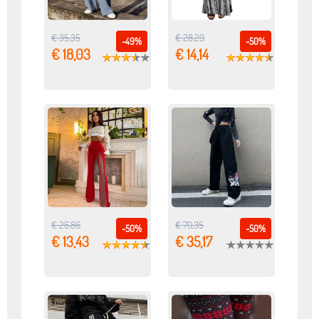
€ 35,35
€ 28,29
-49%
-50%
€ 18,03
€ 14,14
€ 26,86
€ 70,35
-50%
-50%
€ 13,43
€ 35,17