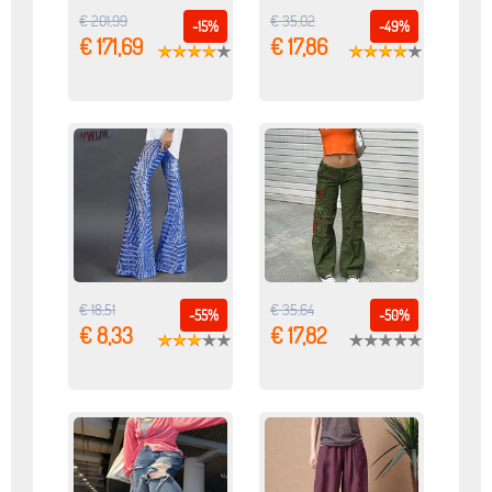
€ 201,99
€ 35,02
-15%
-49%
€ 171,69
€ 17,86
€ 18,51
€ 35,64
-55%
-50%
€ 8,33
€ 17,82