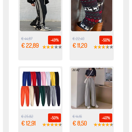
€ 44,87
€ 22,40
-49%
-50%
€ 22,89
€ 11,20
€ 25,82
€ 14,16
-50%
-40%
€ 12,91
€ 8,50