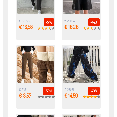
€ 33,83
€ 29,04
-51%
-44%
€ 16,58
€ 16,26
€ 7,15
€ 28,61
-50%
-49%
€ 3,57
€ 14,59