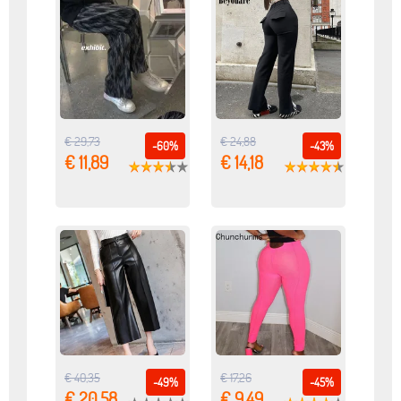
€ 29,73
€ 24,88
-60%
-43%
€ 11,89
€ 14,18
€ 40,35
€ 17,26
-49%
-45%
€ 20,58
€ 9,49