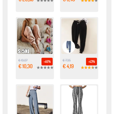
€ 19,07
€ 7,35
-46%
-43%
€ 10,30
€ 4,19