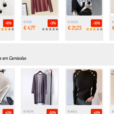
€ 6,92
€ 30,32
€
-10%
-31%
-30%
€ 4,77
€ 21,23
€
s em Camisolas
€ 36,75
€ 18,52
€
-45%
-50%
-49%