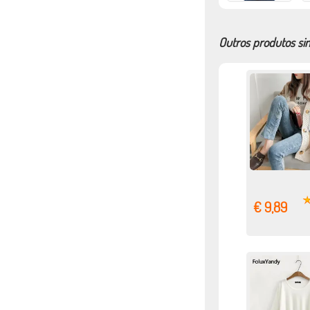
Outros produtos si
€ 9,89