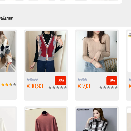
milares
€ 15,83
€ 7,50
€
-31%
-5%
€ 10,93
€ 7,13