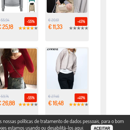
 55,94
€ 20,61
-55%
-45%
 25,18
€ 11,33
 59,74
€ 27,46
-55%
-40%
€ 26,88
€ 16,48
s nossas políticas de tratamento de dados pessoais, para o bom
okies estamos usando ou desabilitá-los
aqui
.
ACEITAR