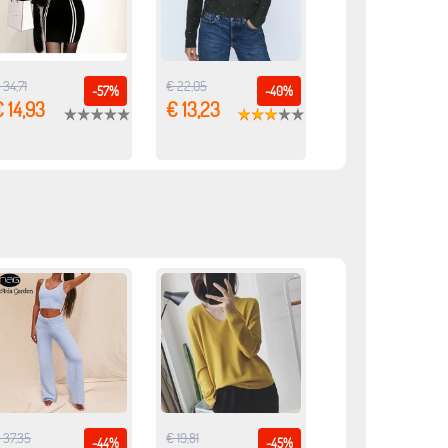
 34,71
€ 22,05
-57%
-40%
 14,93
€ 13,23
 37,35
€ 19,81
-44%
-45%