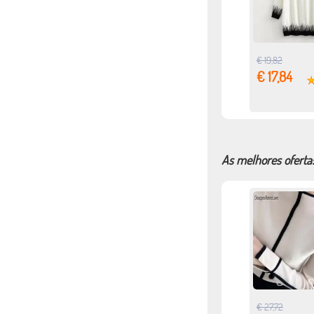
€ 19,82
€ 17,84
As melhores oferta
€ 27,72