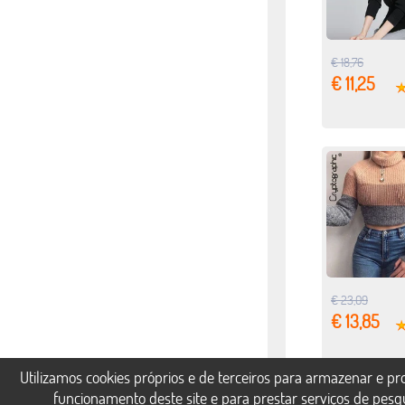
€ 18,76
€ 11,25
€ 23,09
€ 13,85
Utilizamos cookies próprios e de terceiros para armazenar e p
funcionamento deste site e para prestar serviços de pesq