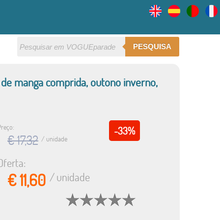
PESQUISA
 de manga comprida, outono inverno,
Preço:
-33%
€ 17,32
/ unidade
Oferta:
€ 11,60
/ unidade