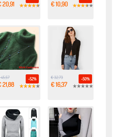
 20,91
€ 10,90
 45,57
€ 32,73
-52%
-50%
 21,88
€ 16,37