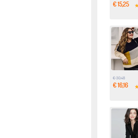
€ 15,25
€ 30,48
€ 16,16