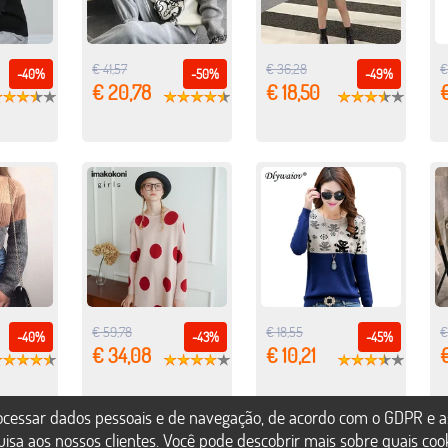
€ 41,57
€ 36,28
€
-40%
-50%
-49%
€ 20,78
€ 18,50
€
€ 59,78
€ 18,55
€
-40%
-43%
-45%
€ 34,08
€ 10,21
rocessar dados pessoais e de navegação, de acordo com o GDPR e a
uisa aos nossos clientes. Você pode descobrir mais sobre quais co