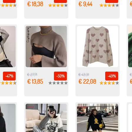
€ 18,38
€ 9,44
€
€ 27,71
€ 43,31
€
-47%
-50%
-49%
€ 13,85
€ 22,08
€