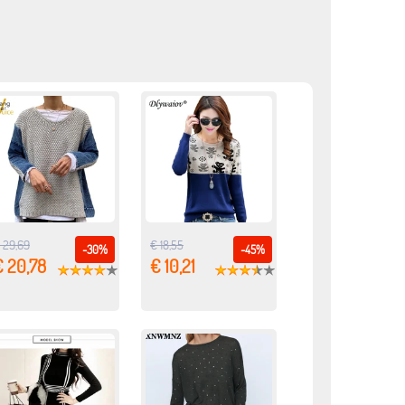
 29,69
€ 18,55
-30%
-45%
€ 20,78
€ 10,21