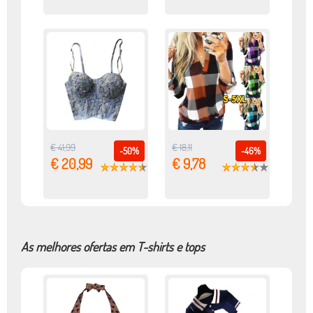
€ 41,99
€ 18,11
-50%
-46%
€ 20,99
€ 9,78
As melhores ofertas em T-shirts e tops