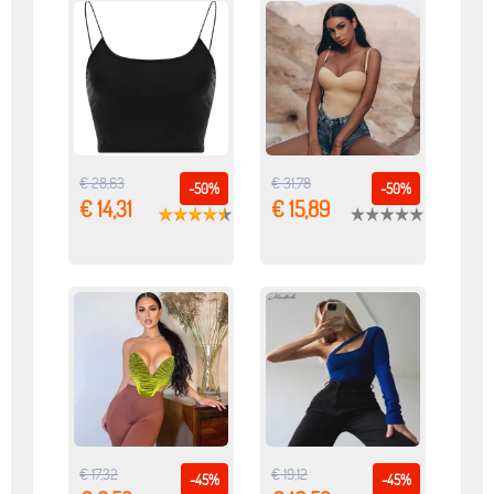
€ 28,63
€ 31,78
-50%
-50%
€ 14,31
€ 15,89
€ 17,32
€ 19,12
-45%
-45%