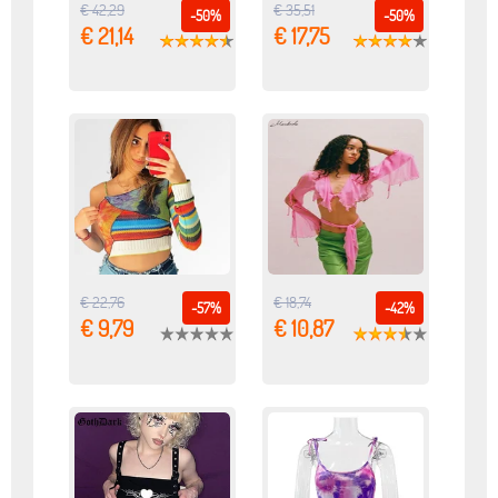
€ 42,29
€ 35,51
-50%
-50%
€ 21,14
€ 17,75
€ 22,76
€ 18,74
-57%
-42%
€ 9,79
€ 10,87