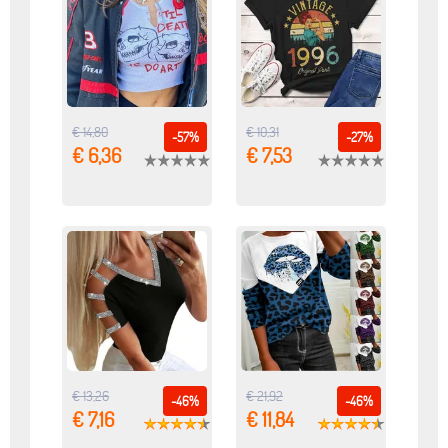
€ 14,80
€ 10,31
-57%
-27%
€ 6,36
€ 7,53
€ 13,26
€ 21,92
-46%
-46%
€ 7,16
€ 11,84