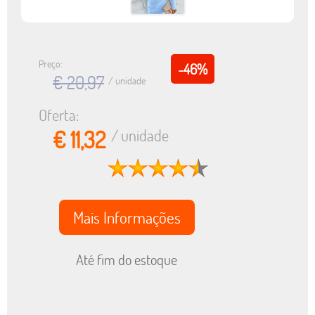
Preço:
-46%
€ 20,97
/ unidade
Oferta:
€ 11,32
/ unidade
Mais Informações
Até fim do estoque