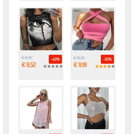
€ 15,87
€ 18,35
-40%
-50%
€ 9,52
€ 9,18