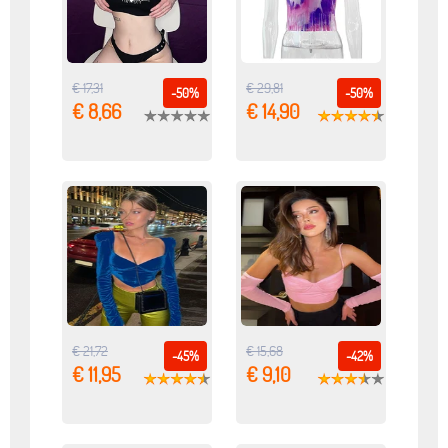
€ 17,31
€ 29,81
-50%
-50%
€ 8,66
€ 14,90
€ 21,72
€ 15,68
-45%
-42%
€ 11,95
€ 9,10