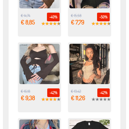
€ 14,74
€ 15,58
-40%
-50%
€ 8,85
€ 7,79
€ 16,18
€ 19,42
-42%
-42%
€ 9,38
€ 11,26