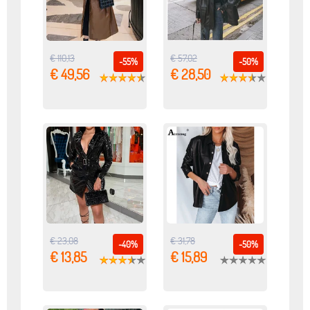
€ 110,13
€ 57,02
-55%
-50%
€ 49,56
€ 28,50
€ 23,08
€ 31,78
-40%
-50%
€ 13,85
€ 15,89