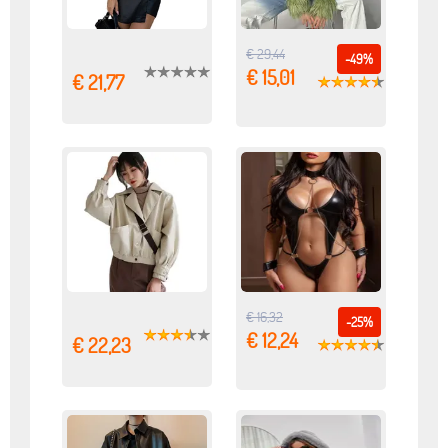
€ 29,44
-49%
€ 15,01
€ 21,77
€ 16,32
-25%
€ 12,24
€ 22,23