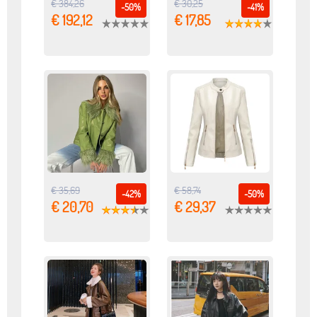
€ 384,26
€ 30,25
-50%
-41%
€ 192,12
€ 17,85
€ 35,69
€ 58,74
-42%
-50%
€ 20,70
€ 29,37