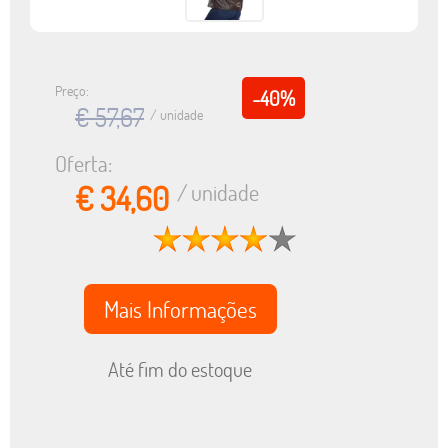
Preço:
-40%
€ 57,67
/ unidade
Oferta:
€ 34,60
/ unidade
Mais Informações
Até fim do estoque