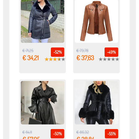
€ 71,25
€ 73,78
-52%
-49%
€ 34,21
€ 37,63
€ 114,11
€ 86,32
-50%
-55%