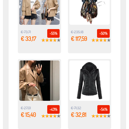
€ 73,71
€ 235,18
-55%
-50%
€ 33,17
€ 117,59
€ 27,01
€ 71,32
-43%
-54%
€ 15,40
€ 32,81