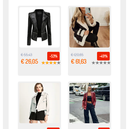
€ 55,43
€ 120,85
-53%
-49%
€ 26,05
€ 61,63