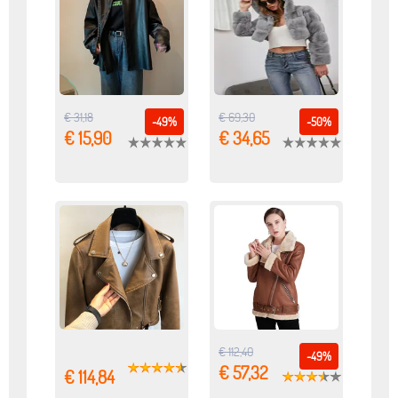
€ 31,18
€ 69,30
-49%
-50%
€ 15,90
€ 34,65
€ 112,40
-49%
€ 57,32
€ 114,84