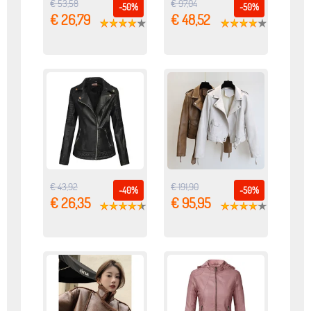
€ 53,58
€ 97,04
-50%
-50%
€ 26,79
€ 48,52
€ 43,92
€ 191,90
-40%
-50%
€ 26,35
€ 95,95