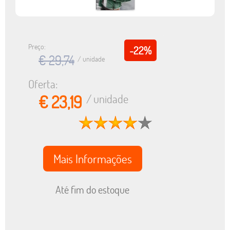
Preço:
-22%
€ 29,74
/ unidade
Oferta:
€ 23,19
/ unidade
Mais Informações
Até fim do estoque