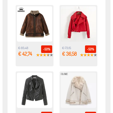
€ 85,48
€ 73,15
-50%
-50%
€ 42,74
€ 36,58