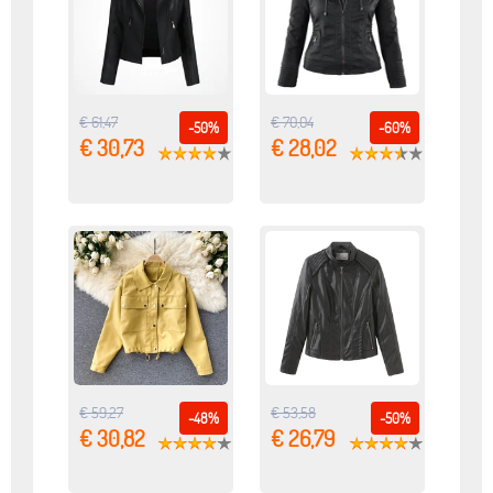
€ 61,47
€ 70,04
-50%
-60%
€ 30,73
€ 28,02
€ 59,27
€ 53,58
-48%
-50%
€ 30,82
€ 26,79