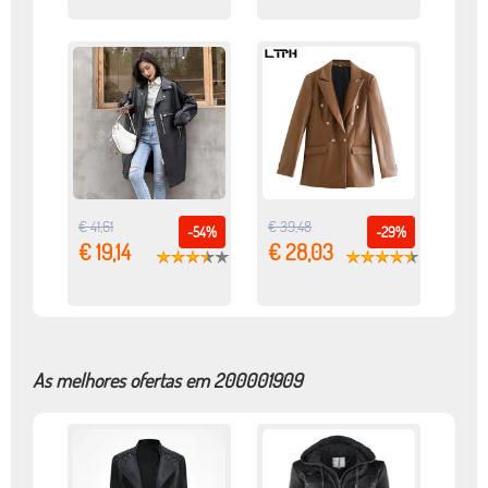
€ 41,61
€ 39,48
-54%
-29%
€ 19,14
€ 28,03
As melhores ofertas em 200001909