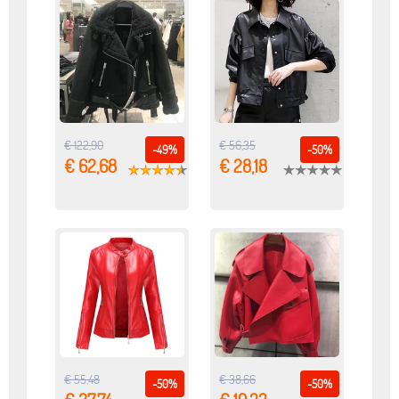
€ 122,90
€ 56,35
-49%
-50%
€ 62,68
€ 28,18
€ 55,48
€ 38,66
-50%
-50%