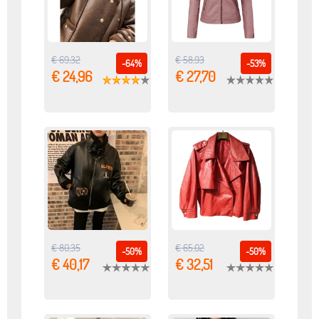
€ 69,32
€ 58,93
-64%
-53%
€ 24,96
€ 27,70
€ 80,35
€ 65,02
-50%
-50%
€ 40,17
€ 32,51