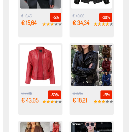
€ 16,46
€ 49,06
-5%
-30%
€ 15,64
€ 34,34
€ 86,10
€ 37,15
-50%
-51%
€ 43,05
€ 18,21