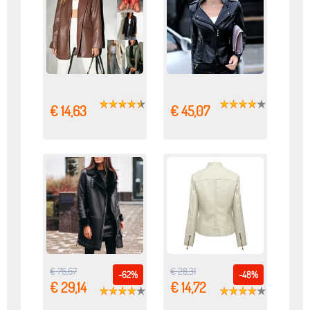
€ 14,63
€ 45,07
€ 76,67
€ 28,31
-62%
-48%
€ 29,14
€ 14,72