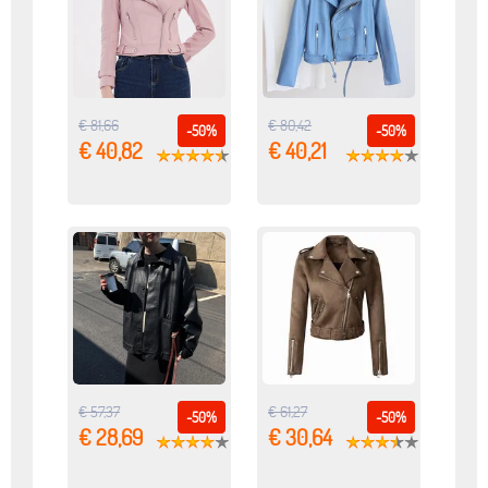
€ 81,66
€ 80,42
-50%
-50%
€ 40,82
€ 40,21
€ 57,37
€ 61,27
-50%
-50%
€ 28,69
€ 30,64