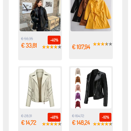
€ 56,35
-40%
€ 33,81
€ 107,94
€ 28,31
€ 164,72
-48%
-10%
€ 14,72
€ 148,24