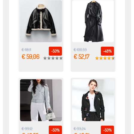
€ 118,11
€ 100,33
-50%
-48%
€ 59,06
€ 52,17
€ 99,12
€ 93,24
-50%
-50%