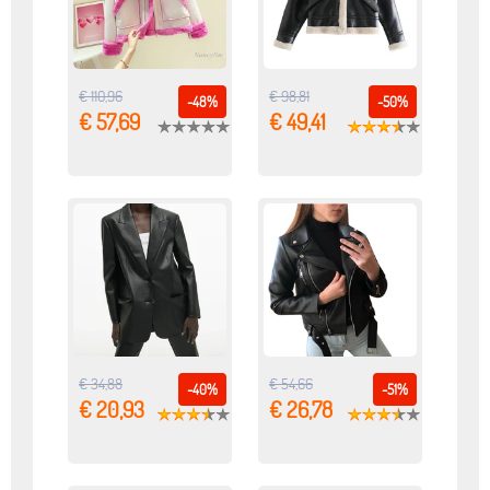
€ 110,96
€ 98,81
-48%
-50%
€ 57,69
€ 49,41
€ 34,88
€ 54,66
-40%
-51%
€ 20,93
€ 26,78