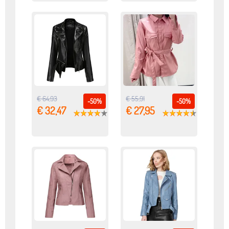
€ 64,93
€ 55,91
-50%
-50%
€ 32,47
€ 27,95