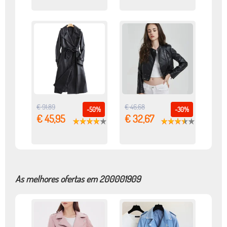
€ 91,89
€ 46,68
-50%
-30%
€ 45,95
€ 32,67
As melhores ofertas em 200001909