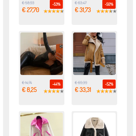
€ 58,93
€ 63,47
-53%
-50%
€ 27,70
€ 31,73
€ 14,74
€ 69,39
-44%
-52%
€ 8,25
€ 33,31