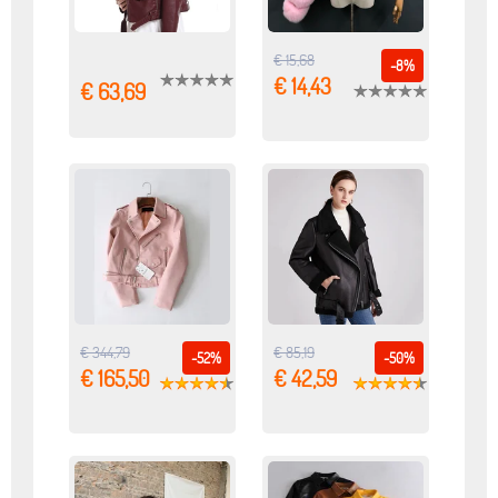
€ 15,68
-8%
€ 14,43
€ 63,69
€ 344,79
€ 85,19
-52%
-50%
€ 165,50
€ 42,59