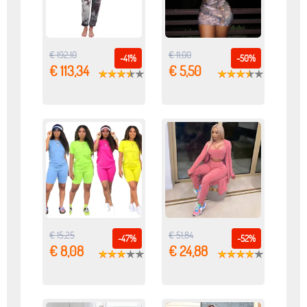
€ 192,10
€ 11,00
-41%
-50%
€ 113,34
€ 5,50
€ 15,25
€ 51,84
-47%
-52%
€ 8,08
€ 24,88