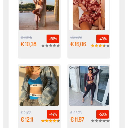
€ 20,75
€ 26,78
-50%
-40%
€ 10,38
€ 16,06
€ 21,62
€ 23,73
-44%
-50%
€ 12,11
€ 11,87