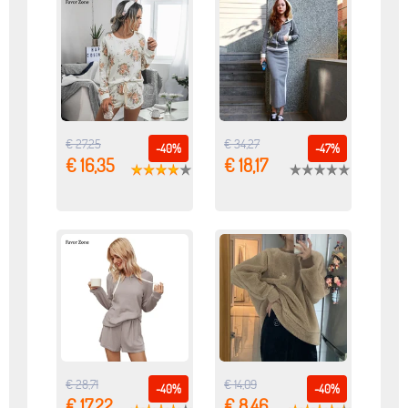
€ 27,25
€ 34,27
-40%
-47%
€ 16,35
€ 18,17
€ 28,71
€ 14,09
-40%
-40%
€ 17,22
€ 8,46