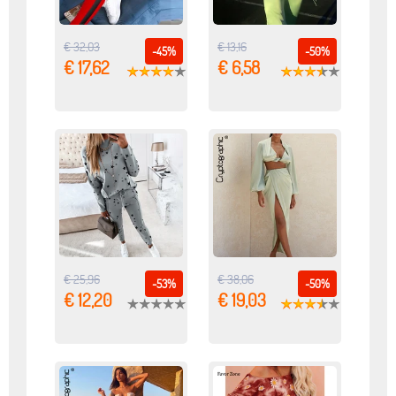
€ 32,03
€ 13,16
-45%
-50%
€ 17,62
€ 6,58
€ 25,96
€ 38,06
-53%
-50%
€ 12,20
€ 19,03