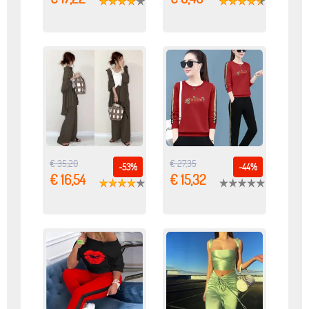
€ 35,20
€ 27,35
-53%
-44%
€ 16,54
€ 15,32