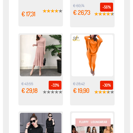
€ 60,74
-56%
€ 26,73
€ 17,31
€ 43,55
€ 28,42
-33%
-30%
€ 29,18
€ 19,90