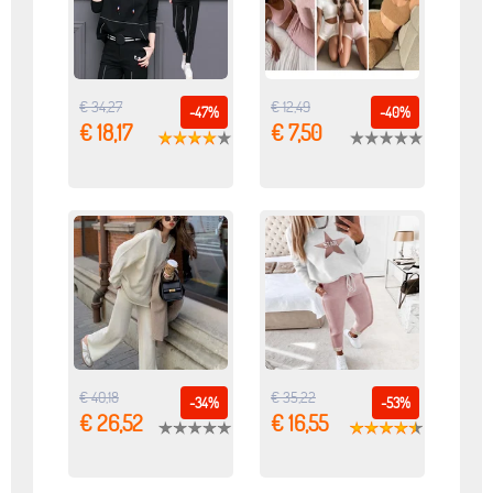
€ 34,27
€ 12,49
-47%
-40%
€ 18,17
€ 7,50
€ 40,18
€ 35,22
-34%
-53%
€ 26,52
€ 16,55