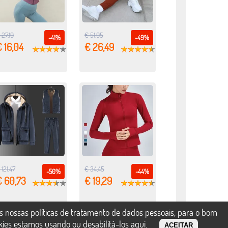
 27,19
€ 51,95
-41%
-49%
 16,04
€ 26,49
 121,47
€ 34,45
-50%
-44%
€ 60,73
€ 19,29
s nossas políticas de tratamento de dados pessoais, para o bom
okies estamos usando ou desabilitá-los
aqui
.
ACEITAR