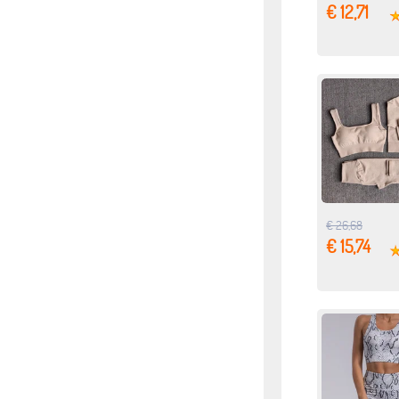
€ 12,71
€ 26,68
€ 15,74