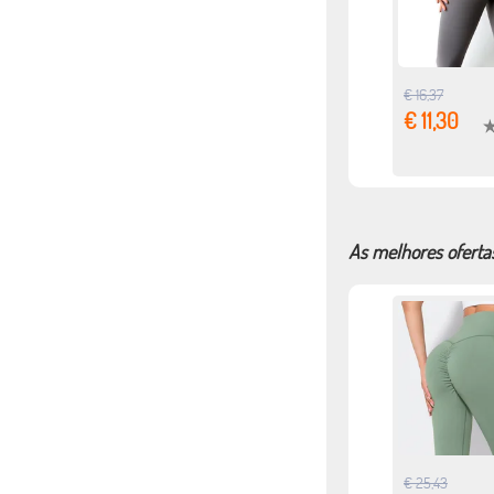
€ 16,37
€ 11,30
As melhores oferta
€ 25,43