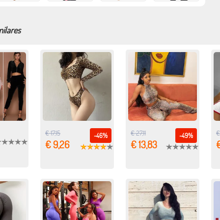
milares
€ 17,15
€ 27,11
€
-46%
-49%
€ 9,26
€ 13,83
€