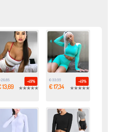
 26,85
€ 33,99
-49%
-49%
 13,69
€ 17,34