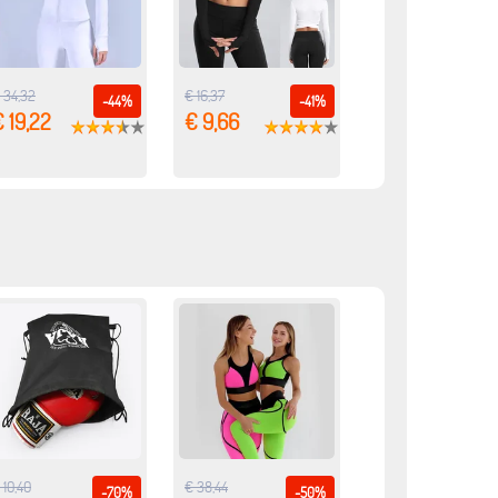
 34,32
€ 16,37
-44%
-41%
 19,22
€ 9,66
 10,40
€ 38,44
-70%
-50%