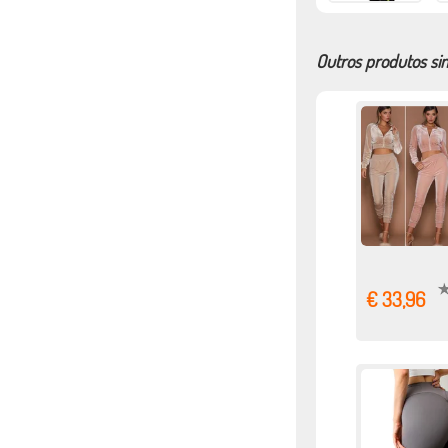
Outros produtos si
€ 33,96