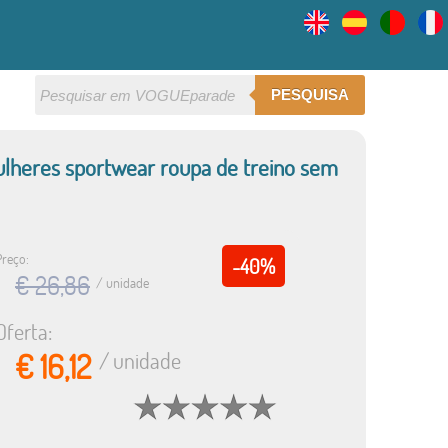
PESQUISA
lheres sportwear roupa de treino sem
Preço:
-40%
€ 26,86
/ unidade
Oferta:
€ 16,12
/ unidade