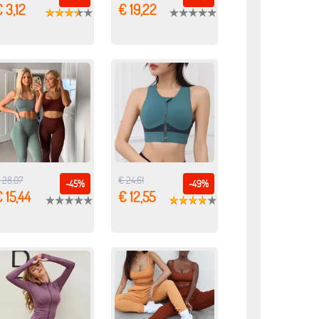
 3,12
€ 19,22
 28,07
€ 24,61
-45%
-49%
 15,44
€ 12,55