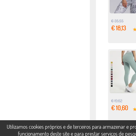
€ 35,55
€ 18,13
€ 19,62
€ 10,60
Utilizamos cookies próprios e de terceiros para armazenar e p
funcionamento deste site e para prestar serviços de pesq