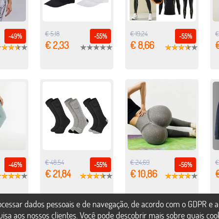
€ 5,18
€ 19,24
€
-49%
-55%
-55%
€ 2,33
€ 8,66
€
€ 48,54
€ 24,69
€
-46%
-55%
-56%
€ 21,84
€ 10,86
rocessar dados pessoais e de navegação, de acordo com o GDPR e a
uisa aos nossos clientes. Você pode descobrir mais sobre quais co