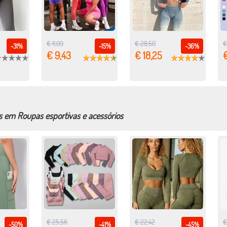
€ 11,09
€ 28,50
€
-31%
-15%
-36%
€ 9,43
€ 18,25
€
s em Roupas esportivas e acessórios
€ 25,56
€ 22,42
€
-50%
-41%
-45%