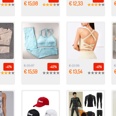
€ 15,08
€ 12,33
€
€ 25,97
€ 22,96
€
-41%
-40%
-41%
€ 15,59
€ 13,54
€